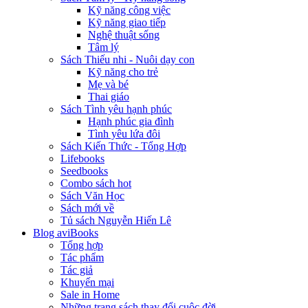
Kỹ năng công việc
Kỹ năng giao tiếp
Nghệ thuật sống
Tâm lý
Sách Thiếu nhi - Nuôi dạy con
Kỹ năng cho trẻ
Mẹ và bé
Thai giáo
Sách Tình yêu hạnh phúc
Hạnh phúc gia đình
Tình yêu lứa đôi
Sách Kiến Thức - Tổng Hợp
Lifebooks
Seedbooks
Combo sách hot
Sách Văn Học
Sách mới về
Tủ sách Nguyễn Hiến Lê
Blog aviBooks
Tổng hợp
Tác phẩm
Tác giả
Khuyến mại
Sale in Home
Những trang sách thay đổi cuộc đời