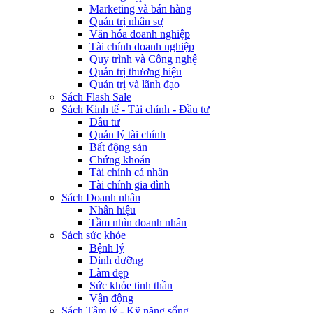
Marketing và bán hàng
Quản trị nhân sự
Văn hóa doanh nghiệp
Tài chính doanh nghiệp
Quy trình và Công nghệ
Quản trị thương hiệu
Quản trị và lãnh đạo
Sách Flash Sale
Sách Kinh tế - Tài chính - Đầu tư
Đầu tư
Quản lý tài chính
Bất động sản
Chứng khoán
Tài chính cá nhân
Tài chính gia đình
Sách Doanh nhân
Nhân hiệu
Tầm nhìn doanh nhân
Sách sức khỏe
Bệnh lý
Dinh dưỡng
Làm đẹp
Sức khỏe tinh thần
Vận động
Sách Tâm lý - Kỹ năng sống