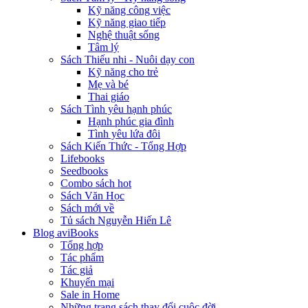
Kỹ năng công việc
Kỹ năng giao tiếp
Nghệ thuật sống
Tâm lý
Sách Thiếu nhi - Nuôi dạy con
Kỹ năng cho trẻ
Mẹ và bé
Thai giáo
Sách Tình yêu hạnh phúc
Hạnh phúc gia đình
Tình yêu lứa đôi
Sách Kiến Thức - Tổng Hợp
Lifebooks
Seedbooks
Combo sách hot
Sách Văn Học
Sách mới về
Tủ sách Nguyễn Hiến Lê
Blog aviBooks
Tổng hợp
Tác phẩm
Tác giả
Khuyến mại
Sale in Home
Những trang sách thay đổi cuộc đời