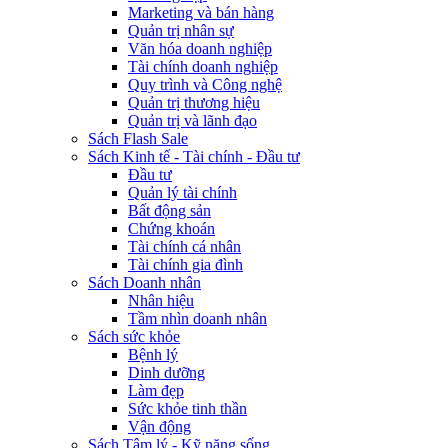
Marketing và bán hàng
Quản trị nhân sự
Văn hóa doanh nghiệp
Tài chính doanh nghiệp
Quy trình và Công nghệ
Quản trị thương hiệu
Quản trị và lãnh đạo
Sách Flash Sale
Sách Kinh tế - Tài chính - Đầu tư
Đầu tư
Quản lý tài chính
Bất động sản
Chứng khoán
Tài chính cá nhân
Tài chính gia đình
Sách Doanh nhân
Nhân hiệu
Tầm nhìn doanh nhân
Sách sức khỏe
Bệnh lý
Dinh dưỡng
Làm đẹp
Sức khỏe tinh thần
Vận động
Sách Tâm lý - Kỹ năng sống