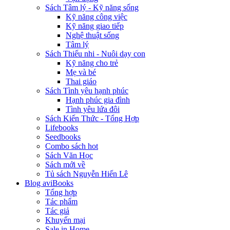
Sách Tâm lý - Kỹ năng sống
Kỹ năng công việc
Kỹ năng giao tiếp
Nghệ thuật sống
Tâm lý
Sách Thiếu nhi - Nuôi dạy con
Kỹ năng cho trẻ
Mẹ và bé
Thai giáo
Sách Tình yêu hạnh phúc
Hạnh phúc gia đình
Tình yêu lứa đôi
Sách Kiến Thức - Tổng Hợp
Lifebooks
Seedbooks
Combo sách hot
Sách Văn Học
Sách mới về
Tủ sách Nguyễn Hiến Lê
Blog aviBooks
Tổng hợp
Tác phẩm
Tác giả
Khuyến mại
Sale in Home