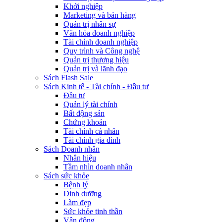
Khởi nghiệp
Marketing và bán hàng
Quản trị nhân sự
Văn hóa doanh nghiệp
Tài chính doanh nghiệp
Quy trình và Công nghệ
Quản trị thương hiệu
Quản trị và lãnh đạo
Sách Flash Sale
Sách Kinh tế - Tài chính - Đầu tư
Đầu tư
Quản lý tài chính
Bất động sản
Chứng khoán
Tài chính cá nhân
Tài chính gia đình
Sách Doanh nhân
Nhân hiệu
Tầm nhìn doanh nhân
Sách sức khỏe
Bệnh lý
Dinh dưỡng
Làm đẹp
Sức khỏe tinh thần
Vận động