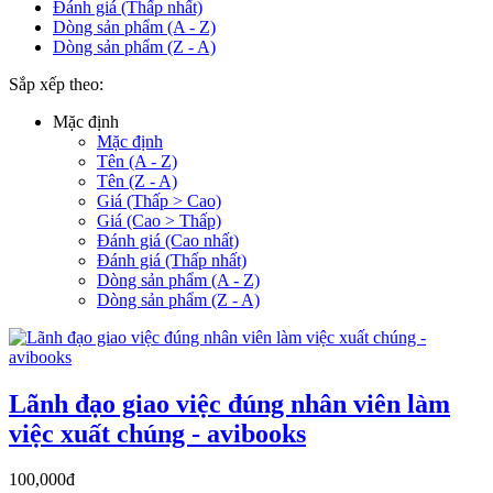
Đánh giá (Thấp nhất)
Dòng sản phẩm (A - Z)
Dòng sản phẩm (Z - A)
Sắp xếp theo:
Mặc định
Mặc định
Tên (A - Z)
Tên (Z - A)
Giá (Thấp > Cao)
Giá (Cao > Thấp)
Đánh giá (Cao nhất)
Đánh giá (Thấp nhất)
Dòng sản phẩm (A - Z)
Dòng sản phẩm (Z - A)
Lãnh đạo giao việc đúng nhân viên làm
việc xuất chúng - avibooks
100,000đ