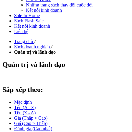
Những trang sách thay đổi cuộc đời
Kết nối kinh doanh
Sale In Home
Sách Flash Sale
Kết nối kinh doanh
Liên hệ
Trang chủ
/
Sách doanh nghiệp
/
Quản trị và lãnh đạo
Quản trị và lãnh đạo
Sắp xếp theo:
Mặc định
Tên (A - Z)
Tên (Z - A)
Giá (Thấp > Cao)
Giá (Cao > Thấp)
Đánh giá (Cao nhất)