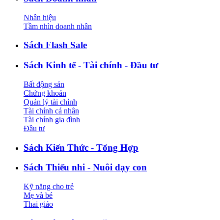
Nhân hiệu
Tầm nhìn doanh nhân
Sách Flash Sale
Sách Kinh tế - Tài chính - Đầu tư
Bất động sản
Chứng khoán
Quản lý tài chính
Tài chính cá nhân
Tài chính gia đình
Đầu tư
Sách Kiến Thức - Tổng Hợp
Sách Thiếu nhi - Nuôi dạy con
Kỹ năng cho trẻ
Mẹ và bé
Thai giáo