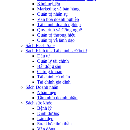
Khởi nghiệp
Marketing và bán hàng
Quản trị nhân sự
Văn hóa doanh nghiệp
Tài chính doanh nghiệp
Quy trình và Công nghệ
Quản trị thương hiệu
Quản trị và lãnh đạo
Sách Flash Sale
Sách Kinh tế - Tài chính - Đầu tư
Đầu tư
Quản lý tài chính
Bất động sản
Chứng khoán
Tài chính cá nhân
Tài chính gia đình
Sách Doanh nhân
Nhân hiệu
Tầm nhìn doanh nhân
Sách sức khỏe
Bệnh lý
Dinh dưỡng
Làm đẹp
Sức khỏe tinh thần
Vận động