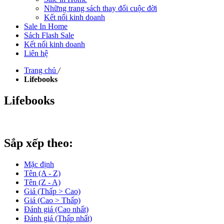
Những trang sách thay đổi cuộc đời
Kết nối kinh doanh
Sale In Home
Sách Flash Sale
Kết nối kinh doanh
Liên hệ
Trang chủ
/
Lifebooks
Lifebooks
Sắp xếp theo:
Mặc định
Tên (A - Z)
Tên (Z - A)
Giá (Thấp > Cao)
Giá (Cao > Thấp)
Đánh giá (Cao nhất)
Đánh giá (Thấp nhất)