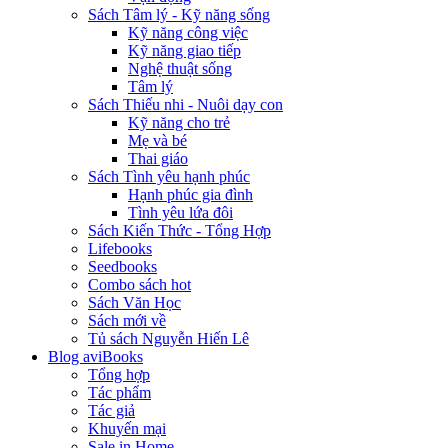
Sách Tâm lý - Kỹ năng sống
Kỹ năng công việc
Kỹ năng giao tiếp
Nghệ thuật sống
Tâm lý
Sách Thiếu nhi - Nuôi dạy con
Kỹ năng cho trẻ
Mẹ và bé
Thai giáo
Sách Tình yêu hạnh phúc
Hạnh phúc gia đình
Tình yêu lứa đôi
Sách Kiến Thức - Tổng Hợp
Lifebooks
Seedbooks
Combo sách hot
Sách Văn Học
Sách mới về
Tủ sách Nguyễn Hiến Lê
Blog aviBooks
Tổng hợp
Tác phẩm
Tác giả
Khuyến mại
Sale in Home