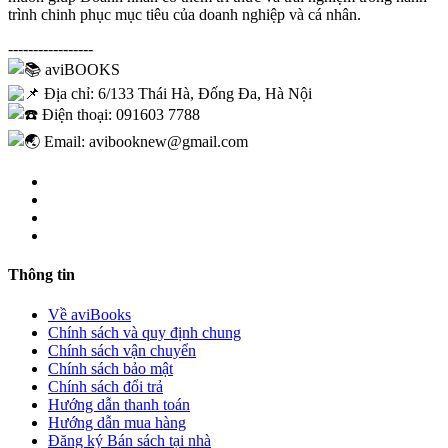
trình chinh phục mục tiêu của doanh nghiệp và cá nhân.
-----------------
aviBOOKS
Địa chỉ: 6/133 Thái Hà, Đống Đa, Hà Nội
Điện thoại: 091603 7788
Email: avibooknew@gmail.com
Thông tin
Về aviBooks
Chính sách và quy định chung
Chính sách vận chuyển
Chính sách bảo mật
Chính sách đổi trả
Hướng dẫn thanh toán
Hướng dẫn mua hàng
Đăng ký Bán sách tại nhà