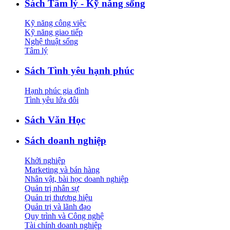
Sách Tâm lý - Kỹ năng sống
Kỹ năng công việc
Kỹ năng giao tiếp
Nghệ thuật sống
Tâm lý
Sách Tình yêu hạnh phúc
Hạnh phúc gia đình
Tình yêu lứa đôi
Sách Văn Học
Sách doanh nghiệp
Khởi nghiệp
Marketing và bán hàng
Nhân vật, bài học doanh nghiệp
Quản trị nhân sự
Quản trị thương hiệu
Quản trị và lãnh đạo
Quy trình và Công nghệ
Tài chính doanh nghiệp