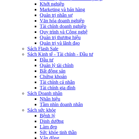
Khởi nghiệp
Marketing và bán hàng
Quản trị nhân sự
Văn hóa doanh nghiệp
Tài chính doanh nghiệp
Quy trình và Công nghệ
Quản trị thương hiệu
Quản trị và lãnh đạo
Sách Flash Sale
Sách Kinh tế - Tài chính - Đầu tư
Đầu tư
Quản lý tài chính
Bất động sản
Chứng khoán
Tài chính cá nhân
Tài chính gia đình
Sách Doanh nhân
Nhân hiệu
Tầm nhìn doanh nhân
Sách sức khỏe
Bệnh lý
Dinh dưỡng
Làm đẹp
Sức khỏe tinh thần
Vận động