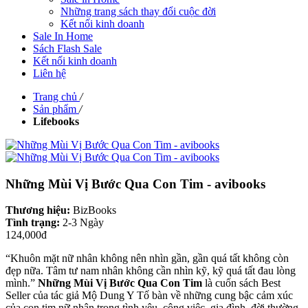
Những trang sách thay đổi cuộc đời
Kết nối kinh doanh
Sale In Home
Sách Flash Sale
Kết nối kinh doanh
Liên hệ
Trang chủ
/
Sản phẩm
/
Lifebooks
Những Mùi Vị Bước Qua Con Tim - avibooks
Thương hiệu:
BizBooks
Tình trạng:
2-3 Ngày
124,000đ
“Khuôn mặt nữ nhân không nên nhìn gần, gần quá tất không còn
đẹp nữa. Tâm tư nam nhân không cần nhìn kỹ, kỹ quá tất đau lòng
mình.”
Những Mùi Vị Bước Qua Con Tim
là cuốn sách Best
Seller của tác giả Mộ Dung Y Tố bàn về những cung bậc cảm xúc
của con tim nữ nhân trong tình yêu, công việc, gia đình, đời thường.