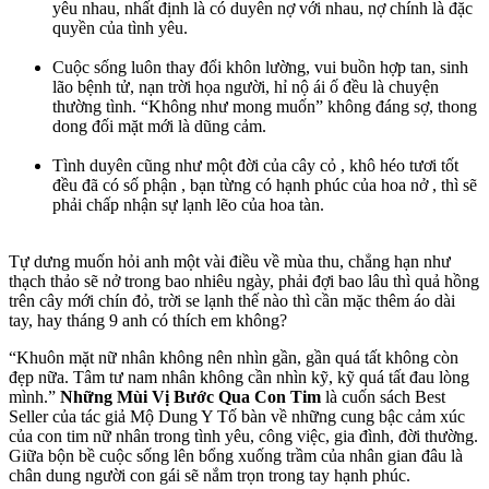
yêu nhau, nhất định là có duyên nợ với nhau, nợ chính là đặc
quyền của tình yêu.
Cuộc sống luôn thay đổi khôn lường, vui buồn hợp tan, sinh
lão bệnh tử, nạn trời họa người, hỉ nộ ái ố đều là chuyện
thường tình. “Không như mong muốn” không đáng sợ, thong
dong đối mặt mới là dũng cảm.
Tình duyên cũng như một đời của cây cỏ , khô héo tươi tốt
đều đã có số phận , bạn từng có hạnh phúc của hoa nở , thì sẽ
phải chấp nhận sự lạnh lẽo của hoa tàn.
Tự dưng muốn hỏi anh một vài điều về mùa thu, chẳng hạn như
thạch thảo sẽ nở trong bao nhiêu ngày, phải đợi bao lâu thì quả hồng
trên cây mới chín đỏ, trời se lạnh thế nào thì cần mặc thêm áo dài
tay, hay tháng 9 anh có thích em không?
“Khuôn mặt nữ nhân không nên nhìn gần, gần quá tất không còn
đẹp nữa. Tâm tư nam nhân không cần nhìn kỹ, kỹ quá tất đau lòng
mình.”
Những Mùi Vị Bước Qua Con Tim
là cuốn sách Best
Seller của tác giả Mộ Dung Y Tố bàn về những cung bậc cảm xúc
của con tim nữ nhân trong tình yêu, công việc, gia đình, đời thường.
Giữa bộn bề cuộc sống lên bổng xuống trầm của nhân gian đâu là
chân dung người con gái sẽ nắm trọn trong tay hạnh phúc.