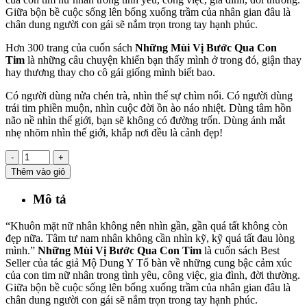
Giữa bộn bề cuộc sống lên bổng xuống trầm của nhân gian đâu là
chân dung người con gái sẽ nắm trọn trong tay hạnh phúc.
Hơn 300 trang của cuốn sách
Những Mùi Vị Bước Qua Con
Tim
là những câu chuyện khiến bạn thấy mình ở trong đó, giận thay
hay thương thay cho cô gái giống mình biết bao.
Có người dùng nửa chén trà, nhìn thế sự chìm nổi. Có người dùng
trái tim phiền muộn, nhìn cuộc đời ồn ào náo nhiệt. Dùng tâm hồn
não nề nhìn thế giới, bạn sẽ không có đường trốn. Dùng ánh mắt
nhẹ nhõm nhìn thế giới, khắp nơi đều là cảnh đẹp!
-
+
Thêm vào giỏ
Mô tả
“Khuôn mặt nữ nhân không nên nhìn gần, gần quá tất không còn
đẹp nữa. Tâm tư nam nhân không cần nhìn kỹ, kỹ quá tất đau lòng
mình.”
Những Mùi Vị Bước Qua Con Tim
là cuốn sách Best
Seller của tác giả Mộ Dung Y Tố bàn về những cung bậc cảm xúc
của con tim nữ nhân trong tình yêu, công việc, gia đình, đời thường.
Giữa bộn bề cuộc sống lên bổng xuống trầm của nhân gian đâu là
chân dung người con gái sẽ nắm trọn trong tay hạnh phúc.