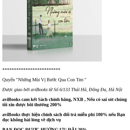
*************************
Quyển "Những Mùi Vị Bước Qua Con Tim
"
Được giao bởi aviBooks từ Số 6/133 Thái Hà, Đống Đa, Hà Nội
aviBooks cam kết Sách chính hãng, NXB , Nếu có sai sót chúng
tôi xin được bồi thường 200%
aviBooks thực hiện chính sách đổi trả miễn phí 100% nếu Bạn
đọc không hài lòng về dịch vụ
BẠN ĐỌC ĐƯỢC HƯỞNG ƯU ĐÃI 20%