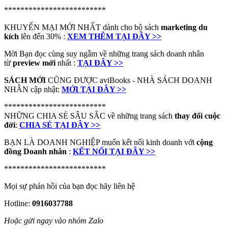
*************************
KHUYẾN MẠI MỚI NHẤT dành cho bộ sách
marketing du
kích
lên đến 30% :
XEM THÊM TẠI ĐÂY >>
Mời Bạn đọc cùng suy ngẫm về những trang sách doanh nhân
từ
preview mới
nhất :
TẠI ĐÂY >>
SÁCH MỚI
CŨNG ĐƯỢC aviBooks - NHÀ SÁCH DOANH
NHÂN cập nhật:
MỚI TẠI ĐÂY >>
*************************
NHỮNG CHIA SẺ SÂU SẮC về những trang sách
thay đổi cuộc
đời
:
CHIA SẺ TẠI ĐÂY >>
BẠN LÀ DOANH NGHIỆP muốn kết nối kinh doanh với
cộng
đồng Doanh nhân
:
KẾT NỐI TẠI ĐÂY >>
*************************
Mọi sự phản hồi của bạn đọc hãy liên hệ
Hotline:
0916037788
Hoặc gửi ngay vào nhóm Zalo