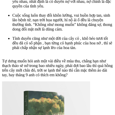
yêu nhau, nhất định là có duyên nợ với nhau, nợ chính là đặc
quyền của tình yêu.
Cuộc sống luôn thay đổi khôn lường, vui buồn hợp tan, sinh
lão bệnh tử, nạn trời họa người, hỉ nộ ái ố đều là chuyện
thường tình. “Không như mong muốn” không đáng sợ, thong
dong đối mặt mới là dũng cảm.
Tình duyên cũng như một đời của cây cỏ , khô héo tươi tốt
đều đã có số phận , bạn từng có hạnh phúc của hoa nở , thì sẽ
phải chấp nhận sự lạnh lẽo của hoa tàn.
Tự dưng muốn hỏi anh một vài điều về mùa thu, chẳng hạn như
thạch thảo sẽ nở trong bao nhiêu ngày, phải đợi bao lâu thì quả hồng
trên cây mới chín đỏ, trời se lạnh thế nào thì cần mặc thêm áo dài
tay, hay tháng 9 anh có thích em không?