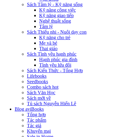
Sách Tâm lý - Kỹ năng sống
Kỹ năng công việc
Kỹ năng giao tiếp
Nghệ thuật sống
Tâm lý
Sách Thiếu nhi - Nuôi dạy con
Kỹ năng cho trẻ
Mẹ và bé
Thai giáo
Sách Tình yêu hạnh phúc
Hạnh phúc gia đình
Tình yêu lứa đôi
Sách Kiến Thức - Tổng Hợp
Lifebooks
Seedbooks
Combo sách hot
Sách Văn Học
Sách mới về
Tủ sách Nguyễn Hiến Lê
Blog aviBooks
Tổng hợp
Tác phẩm
Tác giả
Khuyến mại
Sale in Home