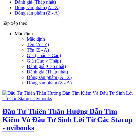
Đánh giá (Thấp nhất)
Dòng sản phẩm (A - Z)
Dòng sản phẩm (Z - A)
Sắp xếp theo:
Mặc định
Mặc định
Tên (A - Z)
Tên (Z - A)
Giá (Thấp > Cao)
Giá (Cao > Thấp)
Đánh giá (Cao nhất)
Đánh giá (Thấp nhất)
Dòng sản phẩm (A - Z)
Dòng sản phẩm (Z - A)
Đầu Tư Thiên Thần Hướng Dẫn Tìm
Kiếm Và Đầu Tư Sinh Lời Từ Các Starup
- avibooks