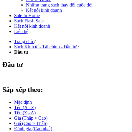
Những trang sách thay đổi cuộc đời
Kết nối kinh doanh
Sale In Home
Sách Flash Sale
Kết nối kinh doanh
Liên hệ
Trang chủ
/
Sách Kinh tế - Tài chính - Đầu tư
/
Đầu tư
Đầu tư
Sắp xếp theo:
Mặc định
Tên (A - Z)
Tên (Z - A)
Giá (Thấp > Cao)
Giá (Cao > Thấp)
Đánh giá (Cao nhất)