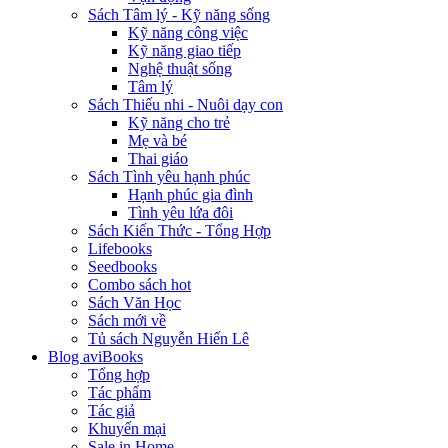
Sách Tâm lý - Kỹ năng sống
Kỹ năng công việc
Kỹ năng giao tiếp
Nghệ thuật sống
Tâm lý
Sách Thiếu nhi - Nuôi dạy con
Kỹ năng cho trẻ
Mẹ và bé
Thai giáo
Sách Tình yêu hạnh phúc
Hạnh phúc gia đình
Tình yêu lứa đôi
Sách Kiến Thức - Tổng Hợp
Lifebooks
Seedbooks
Combo sách hot
Sách Văn Học
Sách mới về
Tủ sách Nguyễn Hiến Lê
Blog aviBooks
Tổng hợp
Tác phẩm
Tác giả
Khuyến mại
Sale in Home