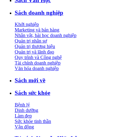
Sách Văn Học
Sách doanh nghiệp
Khởi nghiệp
Marketing và bán hàng
Nhân vật, bài học doanh nghiệp
Quản trị nhân sự
Quản trị thương hiệu
Quản trị và lãnh đạo
Quy trình và Công nghệ
Tài chính doanh nghiệp
Văn hóa doanh nghiệp
Sách mới về
Sách sức khỏe
Bệnh lý
Dinh dưỡng
Làm đẹp
Sức khỏe tinh thần
Vận động