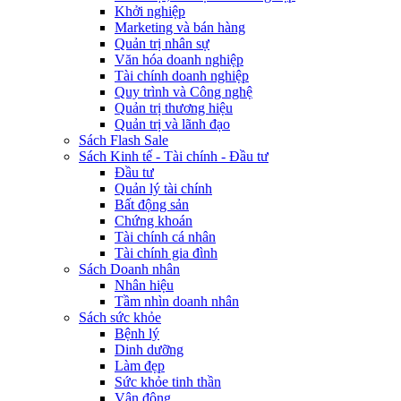
Khởi nghiệp
Marketing và bán hàng
Quản trị nhân sự
Văn hóa doanh nghiệp
Tài chính doanh nghiệp
Quy trình và Công nghệ
Quản trị thương hiệu
Quản trị và lãnh đạo
Sách Flash Sale
Sách Kinh tế - Tài chính - Đầu tư
Đầu tư
Quản lý tài chính
Bất động sản
Chứng khoán
Tài chính cá nhân
Tài chính gia đình
Sách Doanh nhân
Nhân hiệu
Tầm nhìn doanh nhân
Sách sức khỏe
Bệnh lý
Dinh dưỡng
Làm đẹp
Sức khỏe tinh thần
Vận động