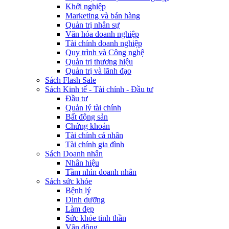
Khởi nghiệp
Marketing và bán hàng
Quản trị nhân sự
Văn hóa doanh nghiệp
Tài chính doanh nghiệp
Quy trình và Công nghệ
Quản trị thương hiệu
Quản trị và lãnh đạo
Sách Flash Sale
Sách Kinh tế - Tài chính - Đầu tư
Đầu tư
Quản lý tài chính
Bất động sản
Chứng khoán
Tài chính cá nhân
Tài chính gia đình
Sách Doanh nhân
Nhân hiệu
Tầm nhìn doanh nhân
Sách sức khỏe
Bệnh lý
Dinh dưỡng
Làm đẹp
Sức khỏe tinh thần
Vận động