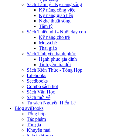
Sách Tâm lý - Kỹ năng sống
Kỹ năng công việc
Kỹ năng giao tiếp
Nghệ thuật sống
Tâm lý
Sách Thiếu nhi - Nuôi dạy con
Kỹ năng cho trẻ
Mẹ và bé
Thai giáo
Sách Tình yêu hạnh phúc
Hạnh phúc gia đình
Tình yêu lứa đôi
Sách Kiến Thức - Tổng Hợp
Lifebooks
Seedbooks
Combo sách hot
Sách Văn Học
Sách mới về
Tủ sách Nguyễn Hiến Lê
Blog aviBooks
Tổng hợp
Tác phẩm
Tác giả
Khuyến mại
Sale in Home