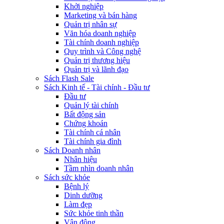
Khởi nghiệp
Marketing và bán hàng
Quản trị nhân sự
Văn hóa doanh nghiệp
Tài chính doanh nghiệp
Quy trình và Công nghệ
Quản trị thương hiệu
Quản trị và lãnh đạo
Sách Flash Sale
Sách Kinh tế - Tài chính - Đầu tư
Đầu tư
Quản lý tài chính
Bất động sản
Chứng khoán
Tài chính cá nhân
Tài chính gia đình
Sách Doanh nhân
Nhân hiệu
Tầm nhìn doanh nhân
Sách sức khỏe
Bệnh lý
Dinh dưỡng
Làm đẹp
Sức khỏe tinh thần
Vận động