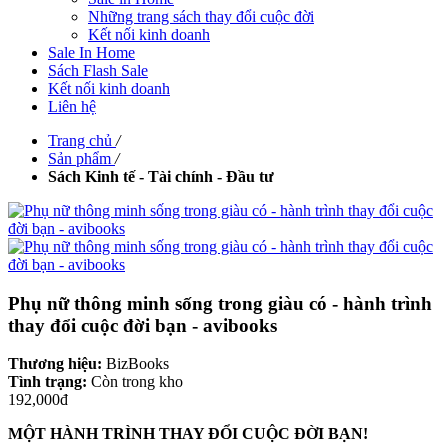
Những trang sách thay đổi cuộc đời
Kết nối kinh doanh
Sale In Home
Sách Flash Sale
Kết nối kinh doanh
Liên hệ
Trang chủ
/
Sản phẩm
/
Sách Kinh tế - Tài chính - Đầu tư
Phụ nữ thông minh sống trong giàu có - hành trình
thay đổi cuộc đời bạn - avibooks
Thương hiệu:
BizBooks
Tình trạng:
Còn trong kho
192,000đ
MỘT HÀNH TRÌNH THAY ĐỔI CUỘC ĐỜI BẠN!