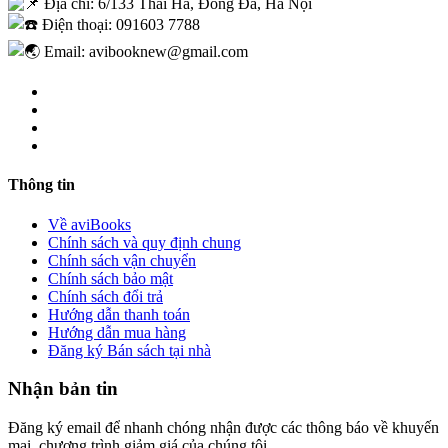
Địa chỉ: 6/133 Thái Hà, Đống Đa, Hà Nội
Điện thoại: 091603 7788
Email: avibooknew@gmail.com
Thông tin
Về aviBooks
Chính sách và quy định chung
Chính sách vận chuyển
Chính sách bảo mật
Chính sách đổi trả
Hướng dẫn thanh toán
Hướng dẫn mua hàng
Đăng ký Bán sách tại nhà
Nhận bản tin
Đăng ký email để nhanh chóng nhận được các thông báo về khuyến
mại, chương trình giảm giá của chúng tôi