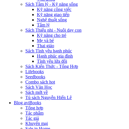
Sách Tâm lý - Kỹ năng sống
Kỹ năng công việc
Kỹ năng giao tiếp
Nghệ thuật sống
Tâm lý
Sách Thiếu nhi - Nuôi dạy con
Kỹ năng cho trẻ
Mẹ và bé
Thai giáo
Sách Tình yêu hạnh phúc
Hạnh phúc gia đình
Tình yêu lứa đôi
Sách Kiến Thức - Tổng Hợp
Lifebooks
Seedbooks
Combo sách hot
Sách Văn Học
Sách mới về
Tủ sách Nguyễn Hiến Lê
Blog aviBooks
Tổng hợp
Tác phẩm
Tác giả
Khuyến mại
Sale in Home