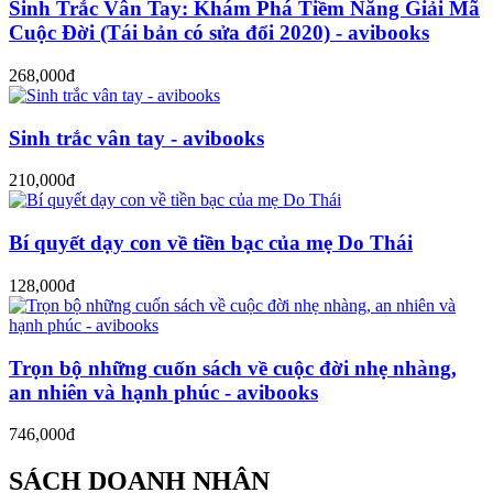
Sinh Trắc Vân Tay: Khám Phá Tiềm Năng Giải Mã
Cuộc Đời (Tái bản có sửa đổi 2020) - avibooks
268,000đ
Sinh trắc vân tay - avibooks
210,000đ
Bí quyết dạy con về tiền bạc của mẹ Do Thái
128,000đ
Trọn bộ những cuốn sách về cuộc đời nhẹ nhàng,
an nhiên và hạnh phúc - avibooks
746,000đ
SÁCH DOANH NHÂN