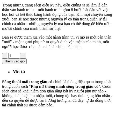
Trong những trang sách diệu kỳ này, điều chúng ta sẽ làm là dấn
thân vào hành trình – một hành trình gồm 8 bước bắt đầu với việc
học hỏi và kết thúc bằng hành động của bạn. Khi mọi chuyện xong
xuôi, bạn sẽ học được những nguyên lý cơ bản trong quản lý tài
chính cá nhân – những nguyên lý mà bạn có thể dùng để biến ước
mơ tài chính của mình thành sự thật.
Bạn sẽ được tham gia vào một hành trình thi vị mở ra một bản thân
"mới" - một người phụ nữ tự quyết định vận mệnh của mình, một
người học được cách làm chủ tài chính bản thân.
-
+
Thêm vào giỏ
Mô tả
Sống thoải mái trong giàu có
chính là thông điệp quan trọng nhất
trong cuốn sách "
Phụ nữ thông minh sống trong giàu có
". Cuốn
sách chia sẻ khái niệm đơn giản rằng bất kỳ người phụ nữ nào -
không phân biệt thu nhập, tuổi, chủng tộc hay tình trạng hôn nhân -
đều có quyền để được tận hưởng tương lai đủ đầy, tự do đồng thời
tài chính thật sự được đảm bảo.