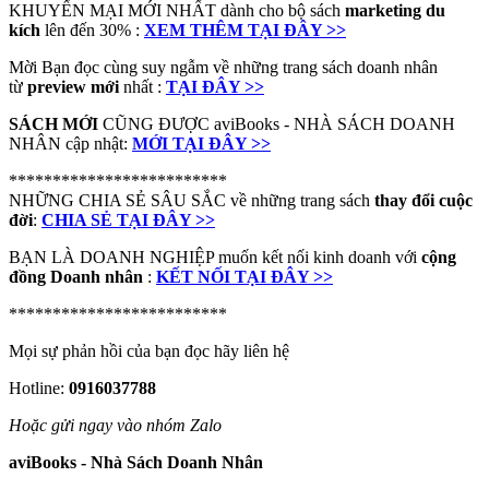
KHUYẾN MẠI MỚI NHẤT dành cho bộ sách
marketing du
kích
lên đến 30% :
XEM THÊM TẠI ĐÂY >>
Mời Bạn đọc cùng suy ngẫm về những trang sách doanh nhân
từ
preview mới
nhất :
TẠI ĐÂY >>
SÁCH MỚI
CŨNG ĐƯỢC aviBooks - NHÀ SÁCH DOANH
NHÂN cập nhật:
MỚI TẠI ĐÂY >>
*************************
NHỮNG CHIA SẺ SÂU SẮC về những trang sách
thay đổi cuộc
đời
:
CHIA SẺ TẠI ĐÂY >>
BẠN LÀ DOANH NGHIỆP muốn kết nối kinh doanh với
cộng
đồng Doanh nhân
:
KẾT NỐI TẠI ĐÂY >>
*************************
Mọi sự phản hồi của bạn đọc hãy liên hệ
Hotline:
0916037788
Hoặc gửi ngay vào nhóm Zalo
aviBooks - Nhà Sách Doanh Nhân