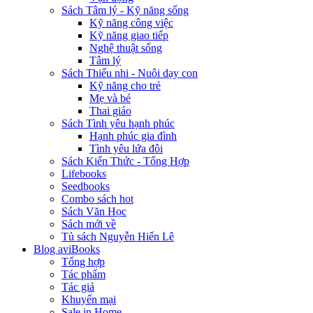
Sách Tâm lý - Kỹ năng sống
Kỹ năng công việc
Kỹ năng giao tiếp
Nghệ thuật sống
Tâm lý
Sách Thiếu nhi - Nuôi dạy con
Kỹ năng cho trẻ
Mẹ và bé
Thai giáo
Sách Tình yêu hạnh phúc
Hạnh phúc gia đình
Tình yêu lứa đôi
Sách Kiến Thức - Tổng Hợp
Lifebooks
Seedbooks
Combo sách hot
Sách Văn Học
Sách mới về
Tủ sách Nguyễn Hiến Lê
Blog aviBooks
Tổng hợp
Tác phẩm
Tác giả
Khuyến mại
Sale in Home