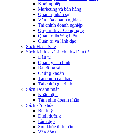
Khởi nghiệp
Marketing và bán hàng
Quản trị nhân sự
Văn hóa doanh nghiệp
Tài chính doanh nghiệp
Quy trình và Công nghệ
Quản trị thương hiệu
Quản trị và lãnh đạo
Sách Flash Sale
Sách Kinh tế - Tài chính - Đầu tư
Đầu tư
Quản lý tài chính
Bất động sản
Chứng khoán
Tài chính cá nhân
Tài chính gia đình
Sách Doanh nhân
Nhân hiệu
Tầm nhìn doanh nhân
Sách sức khỏe
Bệnh lý
Dinh dưỡng
Làm đẹp
Sức khỏe tinh thần
Vận động