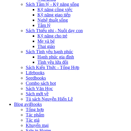
Sách Tâm lý - Kỹ năng sống
Kỹ năng công việc
Kỹ năng giao tiếp
Nghệ thuật sống
Tâm lý
Sách Thiếu nhi - Nuôi dạy con
Kỹ năng cho trẻ
Mẹ và bé
Thai giáo
Sách Tình yêu hạnh phúc
Hạnh phúc gia đình
Tình yêu lứa đôi
Sách Kiến Thức - Tổng Hợp
Lifebooks
Seedbooks
Combo sách hot
Sách Văn Học
Sách mới về
Tủ sách Nguyễn Hiến Lê
Blog aviBooks
Tổng hợp
Tác phẩm
Tác giả
Khuyến mại
Sale in Home