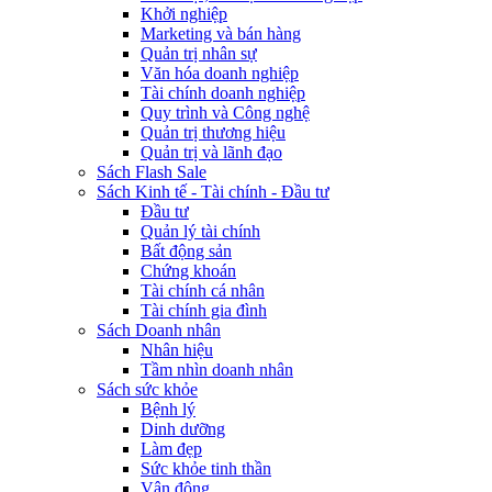
Khởi nghiệp
Marketing và bán hàng
Quản trị nhân sự
Văn hóa doanh nghiệp
Tài chính doanh nghiệp
Quy trình và Công nghệ
Quản trị thương hiệu
Quản trị và lãnh đạo
Sách Flash Sale
Sách Kinh tế - Tài chính - Đầu tư
Đầu tư
Quản lý tài chính
Bất động sản
Chứng khoán
Tài chính cá nhân
Tài chính gia đình
Sách Doanh nhân
Nhân hiệu
Tầm nhìn doanh nhân
Sách sức khỏe
Bệnh lý
Dinh dưỡng
Làm đẹp
Sức khỏe tinh thần
Vận động