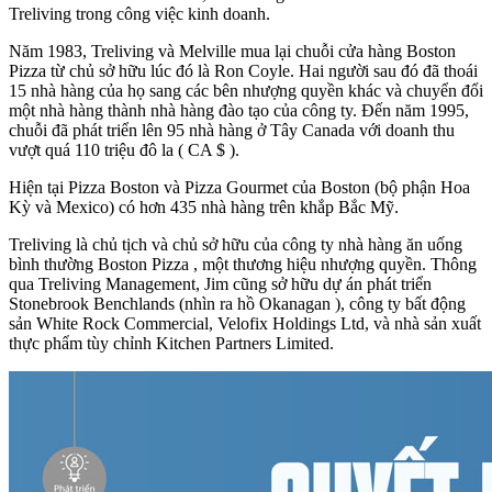
Treliving trong công việc kinh doanh.
Năm 1983, Treliving và Melville mua lại chuỗi cửa hàng Boston
Pizza từ chủ sở hữu lúc đó là Ron Coyle. Hai người sau đó đã thoái
15 nhà hàng của họ sang các bên nhượng quyền khác và chuyển đổi
một nhà hàng thành nhà hàng đào tạo của công ty. Đến năm 1995,
chuỗi đã phát triển lên 95 nhà hàng ở Tây Canada với doanh thu
vượt quá 110 triệu đô la ( CA $ ).
Hiện tại Pizza Boston và Pizza Gourmet của Boston (bộ phận Hoa
Kỳ và Mexico) có hơn 435 nhà hàng trên khắp Bắc Mỹ.
Treliving là chủ tịch và chủ sở hữu của công ty nhà hàng ăn uống
bình thường Boston Pizza , một thương hiệu nhượng quyền. Thông
qua Treliving Management, Jim cũng sở hữu dự án phát triển
Stonebrook Benchlands (nhìn ra hồ Okanagan ), công ty bất động
sản White Rock Commercial, Velofix Holdings Ltd, và nhà sản xuất
thực phẩm tùy chỉnh Kitchen Partners Limited.