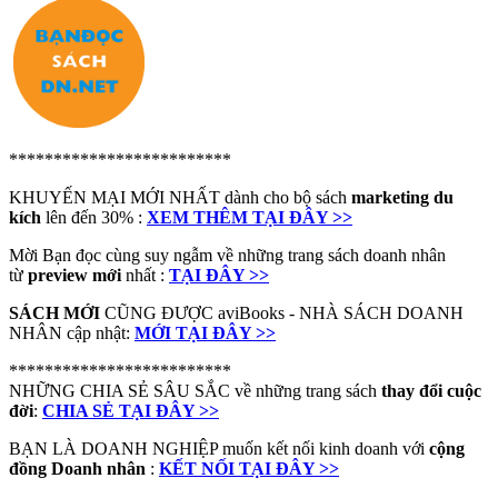
*************************
KHUYẾN MẠI MỚI NHẤT dành cho bộ sách
marketing du
kích
lên đến 30% :
XEM THÊM TẠI ĐÂY >>
Mời Bạn đọc cùng suy ngẫm về những trang sách doanh nhân
từ
preview mới
nhất :
TẠI ĐÂY >>
SÁCH MỚI
CŨNG ĐƯỢC aviBooks - NHÀ SÁCH DOANH
NHÂN cập nhật:
MỚI TẠI ĐÂY >>
*************************
NHỮNG CHIA SẺ SÂU SẮC về những trang sách
thay đổi cuộc
đời
:
CHIA SẺ TẠI ĐÂY >>
BẠN LÀ DOANH NGHIỆP muốn kết nối kinh doanh với
cộng
đồng Doanh nhân
:
KẾT NỐI TẠI ĐÂY >>