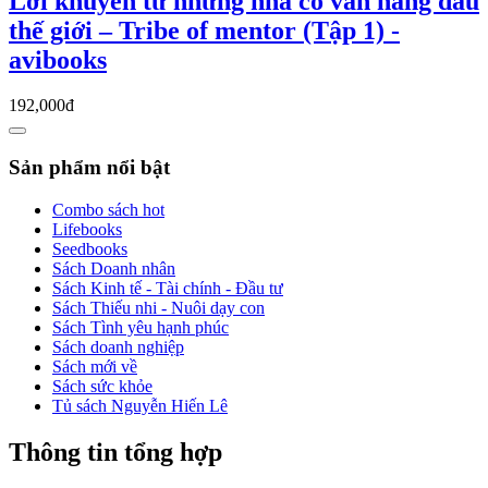
Lời khuyên từ những nhà cố vấn hàng đầu
thế giới – Tribe of mentor (Tập 1) -
avibooks
192,000đ
Sản phẩm nổi bật
Combo sách hot
Lifebooks
Seedbooks
Sách Doanh nhân
Sách Kinh tế - Tài chính - Đầu tư
Sách Thiếu nhi - Nuôi dạy con
Sách Tình yêu hạnh phúc
Sách doanh nghiệp
Sách mới về
Sách sức khỏe
Tủ sách Nguyễn Hiến Lê
Thông tin tổng hợp