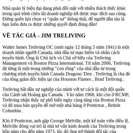
Nhà quản lý hiện đại đang phải đối mặt với nhiều thách thức khác
trong quá trình chèo lái doanh nghiệp tới được mục đích sau cùng.
Đừng quên lựa chọn vị "quân sư" thông thái, để người đầu tàu là
bạn luôn đưa ra được những quyết định đúng đắn!
VỀ TÁC GIẢ - JIM TRELIVING
Walter James Treliving OC (sinh ngày 12 tháng 5 năm 1941) là một
doanh nhân người Canada, nhà đầu tư mạo hiểm và nhân cách
truyền hình. Ông là Chủ tịch và Chủ sở hữu của Treliving
Management và Boston Pizza International. Từ năm 2006, Treliving
đã từng là một trong những "con rồng" của nhà đầu tư trong
chương trình truyền hình Canada Dragons 'Den . Treliving là cha đẻ
của tổng giám đốc hiện tại của Houston Flames , Brad Treliving .
Treliving bắt đầu sự nghiệp của mình với tư cách là một đội quân
của Cảnh sát Hoàng gia Canada . Vào năm 1968, khi còn ở RCMP,
Treliving nhận thấy sự phổ biến ngày càng tăng của Boston Pizza
và đã mua bản quyền để mở một nhà hàng ở Penticton , British
Columbia .
Khi ở Penticton, anh gặp George Melville, một kế toán viên điều lệ.
Melville đóng vai trò là nhà tư vấn kinh doanh của Treliving trong
bốn năm cho đến năm 1973, lúc đó ông trở thành đối tác của