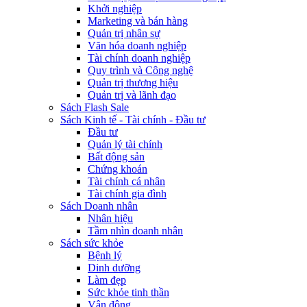
Khởi nghiệp
Marketing và bán hàng
Quản trị nhân sự
Văn hóa doanh nghiệp
Tài chính doanh nghiệp
Quy trình và Công nghệ
Quản trị thương hiệu
Quản trị và lãnh đạo
Sách Flash Sale
Sách Kinh tế - Tài chính - Đầu tư
Đầu tư
Quản lý tài chính
Bất động sản
Chứng khoán
Tài chính cá nhân
Tài chính gia đình
Sách Doanh nhân
Nhân hiệu
Tầm nhìn doanh nhân
Sách sức khỏe
Bệnh lý
Dinh dưỡng
Làm đẹp
Sức khỏe tinh thần
Vận động