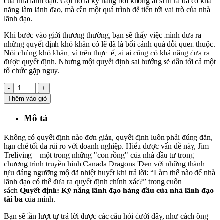
của nhà lãnh đạo. Gọi nó là kỹ năng bởi không ai sinh ra đã có khả
năng làm lãnh đạo, mà cần một quá trình để tiến tới vai trò của nhà
lãnh đạo.
Khi bước vào giới thương thường, bạn sẽ thấy việc mình đưa ra
những quyết định khó khăn có lẽ đã là bối cảnh quá đỗi quen thuộc.
Nói chúng khó khăn, vì trên thực tế, ai ai cũng có khả năng đưa ra
được quyết định. Nhưng một quyết định sai hướng sẽ dẫn tới cả một
tổ chức gặp nguy.
-
+
Thêm vào giỏ
Mô tả
Không có quyết định nào đơn giản, quyết định luôn phải đúng đắn,
hạn chế tối đa rủi ro với doanh nghiệp. Hiểu được vấn đề này, Jim
Treliving – một trong những "con rồng" của nhà đầu tư trong
chương trình truyền hình Canada Dragons 'Den với những thành
tựu đáng ngưỡng mộ đã nhiệt huyết khi trả lời: “Làm thế nào để nhà
lãnh đạo có thể đưa ra quyết định chính xác?” trong cuốn
sách
Quyết định: Kỹ năng lãnh đạo hàng đầu của nhà lãnh đạo
tài ba
của mình.
Bạn sẽ lần lượt tự trả lời được các câu hỏi dưới đây, như cách ông