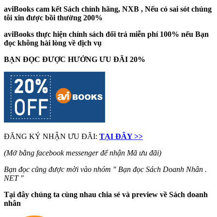
aviBooks cam kết Sách chính hãng, NXB , Nếu có sai sót chúng
tôi xin được bồi thường 200%
aviBooks thực hiện chính sách đổi trả miễn phí 100% nếu Bạn
đọc không hài lòng về dịch vụ
BẠN ĐỌC ĐƯỢC HƯỞNG ƯU ĐÃI 20%
ĐĂNG KÝ NHẬN ƯU ĐÃI:
TẠI ĐÂY >>
(Mở bằng facebook messenger để nhận Mã ưu đãi)
Bạn đọc cũng được mời vào nhóm " Bạn đọc Sách Doanh Nhân .
NET "
Tại đây chúng ta cùng nhau chia sẻ và preview về Sách doanh
nhân