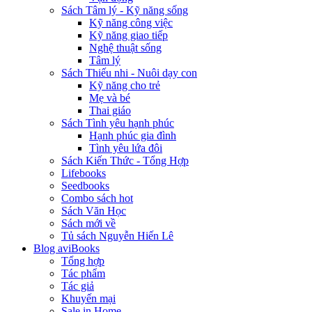
Sách Tâm lý - Kỹ năng sống
Kỹ năng công việc
Kỹ năng giao tiếp
Nghệ thuật sống
Tâm lý
Sách Thiếu nhi - Nuôi dạy con
Kỹ năng cho trẻ
Mẹ và bé
Thai giáo
Sách Tình yêu hạnh phúc
Hạnh phúc gia đình
Tình yêu lứa đôi
Sách Kiến Thức - Tổng Hợp
Lifebooks
Seedbooks
Combo sách hot
Sách Văn Học
Sách mới về
Tủ sách Nguyễn Hiến Lê
Blog aviBooks
Tổng hợp
Tác phẩm
Tác giả
Khuyến mại
Sale in Home