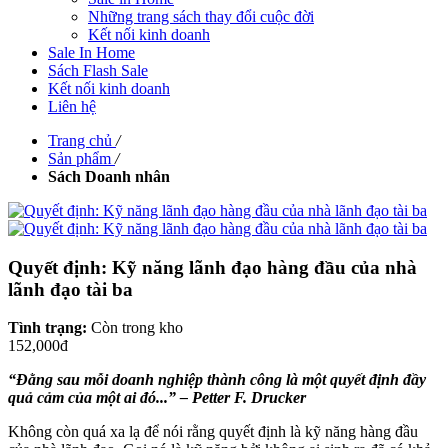
Những trang sách thay đổi cuộc đời
Kết nối kinh doanh
Sale In Home
Sách Flash Sale
Kết nối kinh doanh
Liên hệ
Trang chủ
/
Sản phẩm
/
Sách Doanh nhân
Quyết định: Kỹ năng lãnh đạo hàng đầu của nhà
lãnh đạo tài ba
Tình trạng:
Còn trong kho
152,000đ
“Đằng sau mỗi doanh nghiệp thành công là một quyết định đầy
quả cảm của một ai đó...” – Petter F. Drucker
Không còn quá xa lạ để nói rằng quyết định là kỹ năng hàng đầu