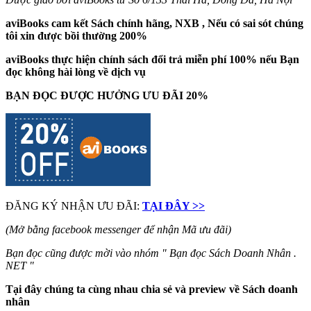
aviBooks cam kết Sách chính hãng, NXB , Nếu có sai sót chúng
tôi xin được bồi thường 200%
aviBooks thực hiện chính sách đổi trả miễn phí 100% nếu Bạn
đọc không hài lòng về dịch vụ
BẠN ĐỌC ĐƯỢC HƯỞNG ƯU ĐÃI 20%
ĐĂNG KÝ NHẬN ƯU ĐÃI:
TẠI ĐÂY >>
(Mở bằng facebook messenger để nhận Mã ưu đãi)
Bạn đọc cũng được mời vào nhóm " Bạn đọc Sách Doanh Nhân .
NET "
Tại đây chúng ta cùng nhau chia sẻ và preview về Sách doanh
nhân