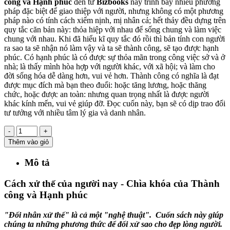
công và Hạnh phúc
đến từ
Bizbooks
này trình bày nhiều phương
pháp đặc biệt để giao thiệp với người, nhưng không có một phương
pháp nào có tính cách xiểm nịnh, mị nhân cả; hết thảy đều dựng trên
quy tắc căn bản này: thỏa hiệp với nhau để sống chung và làm việc
chung với nhau. Khi đã hiểu kĩ quy tắc đó rồi thì bản tính con người
ra sao ta sẽ nhận nó làm vậy và ta sẽ thành công, sẽ tạo được hạnh
phúc. Có hạnh phúc là có được sự thỏa mãn trong công việc sở và ở
nhà; là thấy mình hòa hợp với người khác, với xã hội; và làm cho
đời sống hóa dễ dàng hơn, vui vẻ hơn. Thành công có nghĩa là đạt
được mục đích mà bạn theo đuổi: hoặc tăng lương, hoặc thăng
chức, hoặc được an toàn: nhưng quan trọng nhất là được người
khác kính mến, vui vẻ giúp đỡ. Đọc cuốn này, bạn sẽ có dịp trao đổi
tư tưởng với nhiều tâm lý gia và danh nhân.
-
+
Thêm vào giỏ
Mô tả
Cách xử thế của người nay - Chìa khóa của Thành
công và Hạnh phúc
"Ðối nhân xử thế" là cả một "nghệ thuật". Cuốn sách này giúp
chúng ta những phương thức để đối xử sao cho đẹp lòng người.