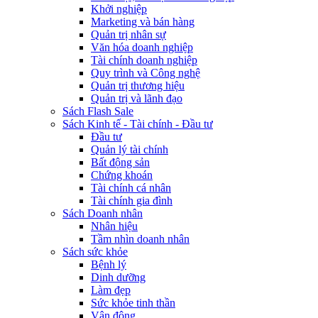
Khởi nghiệp
Marketing và bán hàng
Quản trị nhân sự
Văn hóa doanh nghiệp
Tài chính doanh nghiệp
Quy trình và Công nghệ
Quản trị thương hiệu
Quản trị và lãnh đạo
Sách Flash Sale
Sách Kinh tế - Tài chính - Đầu tư
Đầu tư
Quản lý tài chính
Bất động sản
Chứng khoán
Tài chính cá nhân
Tài chính gia đình
Sách Doanh nhân
Nhân hiệu
Tầm nhìn doanh nhân
Sách sức khỏe
Bệnh lý
Dinh dưỡng
Làm đẹp
Sức khỏe tinh thần
Vận động