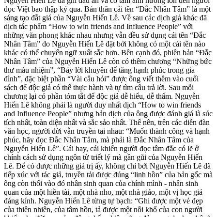
Nguyễn Hiến Lê đã ghi dấu ấn và có tầm ảnh hưởng lớn đến người
đọc Việt bao thập kỷ qua. Bản thân cái tên “Đắc Nhân Tâm” là một
sáng tạo đắt giá của Nguyễn Hiến Lê. Về sau các dịch giả khác đã
dịch tác phẩm “How to win friends and Influence People” với
những văn phong khác nhau nhưng vẫn đều sử dụng cái tên “Đắc
Nhân Tâm” do Nguyễn Hiến Lê đặt bởi không có một cái tên nào
khác có thể chuyển ngữ xuất sắc hơn. Bên cạnh đó, phiên bản “Đắc
Nhân Tâm” của Nguyễn Hiến Lê còn có thêm chương “Những bức
thư màu nhiệm”, “Bảy lời khuyên để tăng hạnh phúc trong gia
đình”, đặc biệt phần “Vài câu hỏi” được ông viết thêm vào cuối
sách để độc giả có thể thực hành và tự tìm câu trả lời. Sau mỗi
chương lại có phần tóm tắt để độc giả dễ hiểu, dễ thấm. Nguyễn
Hiến Lê không phải là người duy nhất dịch “How to win friends
and Influence People” nhưng bản dịch của ông được đánh giá là súc
tích nhất, toàn diện nhất và sắc sảo nhất. Thế nên, trên các diễn đàn
văn học, người đời vẫn truyền tai nhau: “Muốn thành công và hạnh
phúc, hãy đọc Đắc Nhân Tâm, mà phải là Đắc Nhân Tâm của
Nguyễn Hiến Lê”. Cái hay, cái khiến người đọc tâm đắc có lẽ ở
chính cách sử dụng ngôn từ triết lý mà gần gũi của Nguyễn Hiến
Lê. Để có được những giá trị ấy, không chỉ bởi Nguyễn Hiến Lê đã
tiếp xúc với tác giả, truyền tải được đúng “linh hồn” của bản gốc mà
ông còn thổi vào đó nhân sinh quan của chính mình - nhân sinh
quan của một hiền tài, một nhà nho, một nhà giáo, một vị học giả
đáng kính. Nguyễn Hiến Lê từng tự bạch: “Ghi được một vẻ đẹp
của thiên nhiên, của tâm hồn, tả được một nỗi khổ của con người