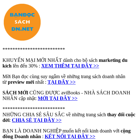
*************************
KHUYẾN MẠI MỚI NHẤT dành cho bộ sách
marketing du
kích
lên đến 30% :
XEM THÊM TẠI ĐÂY >>
Mời Bạn đọc cùng suy ngẫm về những trang sách doanh nhân
từ
preview mới
nhất :
TẠI ĐÂY >>
SÁCH MỚI
CŨNG ĐƯỢC aviBooks - NHÀ SÁCH DOANH
NHÂN cập nhật:
MỚI TẠI ĐÂY >>
*************************
NHỮNG CHIA SẺ SÂU SẮC về những trang sách
thay đổi cuộc
đời
:
CHIA SẺ TẠI ĐÂY >>
BẠN LÀ DOANH NGHIỆP muốn kết nối kinh doanh với
cộng
đồng Doanh nhân
:
KẾT NỐI TẠI ĐÂY >>