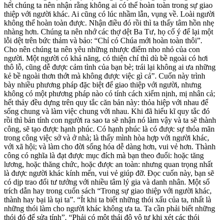
hết chúng ta nên nhận rằng không ai có thể hoàn toàn trong sự giao
thiệp với người khác. Ai cũng có lúc nhầm lẫn, vụng về. Loài người
không thể hoàn toàn được. Nhận điều đó rồi thì ta thấy tâm hồn nhẹ
nhàng hơn. Chúng ta nên nhớ các thợ dệt Ba Tư, họ cố ý để lại một
lỗi dệt trên bức thảm và bảo: “Chỉ có Chúa mới hoàn toàn thôi”.
Cho nên chúng ta nên yêu những nhược điểm nho nhỏ của con
người. Một người có khả năng, có thiện chí thì dù bề ngoài có hơi
thô lỗ, cũng dễ được cảm tình của bạn bè; trái lại không ai ưa những
kẻ bề ngoài thơn thớt mà không được việc gì cả”. Cuốn này trình
bày nhiều phương pháp đặc biệt để giao thiệp với người, nhưng
không có một phương pháp nào có tính cách xiểm nịnh, mị nhân cả;
hết thảy đều dựng trên quy tắc căn bản này: thỏa hiệp với nhau để
sống chung và làm việc chung với nhau. Khi đã hiểu kĩ quy tắc đó
rồi thì bản tính con người ra sao ta sẽ nhận nó làm vậy và ta sẽ thành
công, sẽ tạo được hạnh phúc. Có hạnh phúc là có được sự thỏa mãn
trong công việc sở và ở nhà; là thấy mình hòa hợp với người khác,
với xã hội; và làm cho đời sống hóa dễ dàng hơn, vui vẻ hơn. Thành
công có nghĩa là đạt được mục đích mà bạn theo đuổi: hoặc tăng
lương, hoặc thăng chức, hoặc được an toàn: nhưng quan trọng nhất
là được người khác kính mến, vui vẻ giúp đỡ. Đọc cuốn này, bạn sẽ
có dịp trao đổi tư tưởng với nhiều tâm lý gia và danh nhân. Một số
trích dẫn hay trong cuốn sách “Trong sự giao thiệp với người khác,
thành hay bại là tại ta”. “Ít khi ta biết những thói xấu của ta, nhất là
những thói làm cho người khác không ưa ta. Ta cần phải biết những
thói đó để sửa tính”. “Phải có một thái độ vô tư khi xét các thói