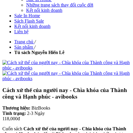
Những trang sách thay đổi cuộc đời
Kết nối kinh doanh
Sale In Home
Sách Flash Sale
Kết nối kinh doanh
Liên hệ
Trang chủ
/
Sản phẩm
/
Tủ sách Nguyễn Hiến Lê
Cách xử thế của người nay - Chìa khóa của Thành
công và Hạnh phúc - avibooks
Thương hiệu:
BizBooks
Tình trạng:
2-3 Ngày
118,000đ
Cuốn sách
Cách xử thế của người nay - Chìa khóa của Thành