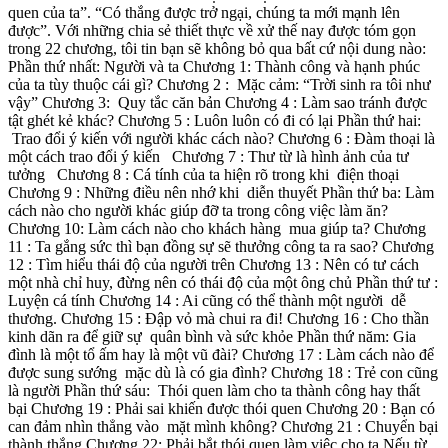
quen của ta”. “Có thắng được trở ngại, chúng ta mới mạnh lên
được”. Với những chia sẻ thiết thực về xử thế nay được tóm gọn
trong 22 chương, tôi tin bạn sẽ không bỏ qua bất cứ nội dung nào:
Phần thứ nhất: Người và ta Chương 1: Thành công và hạnh phúc
của ta tùy thuộc cái gì? Chương 2 : Mặc cảm: “Trời sinh ra tôi như
vậy” Chương 3: Quy tắc căn bản Chương 4 : Làm sao tránh được
tật ghét kẻ khác? Chương 5 : Luôn luôn có đi có lại Phần thứ hai:
Trao đổi ý kiến với người khác cách nào? Chương 6 : Đàm thoại là
một cách trao đổi ý kiến Chương 7 : Thư từ là hình ảnh của tư
tưởng Chương 8 : Cá tính của ta hiện rõ trong khi điện thoại
Chương 9 : Những điều nên nhớ khi diễn thuyết Phần thứ ba: Làm
cách nào cho người khác giúp đỡ ta trong công việc làm ăn?
Chương 10: Làm cách nào cho khách hàng mua giúp ta? Chương
11 : Ta gắng sức thì bạn đồng sự sẽ thưởng công ta ra sao? Chương
12 : Tìm hiểu thái độ của người trên Chương 13 : Nên có tư cách
một nhà chỉ huy, đừng nên có thái độ của một ông chủ Phần thứ tư :
Luyện cá tính Chương 14 : Ai cũng có thể thành một người dễ
thương. Chương 15 : Đập vỏ mà chui ra đi! Chương 16 : Cho thần
kinh dãn ra để giữ sự quân bình và sức khỏe Phần thứ năm: Gia
đình là một tổ ấm hay là một vũ đài? Chương 17 : Làm cách nào để
được sung sướng mặc dù là có gia đình? Chương 18 : Trẻ con cũng
là người Phần thứ sáu: Thói quen làm cho ta thành công hay thất
bại Chương 19 : Phải sai khiến được thói quen Chương 20 : Bạn có
can đảm nhìn thẳng vào mặt mình không? Chương 21 : Chuyển bại
thành thắng Chương 22: Phải bắt thói quen làm việc cho ta Nếu từ