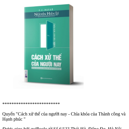
*************************
Quyển "Cách xử thế của người nay - Chìa khóa của Thành công và
Hạnh phúc
"
Được giao bởi aviBooks từ Số 6/133 Thái Hà, Đống Đa, Hà Nội