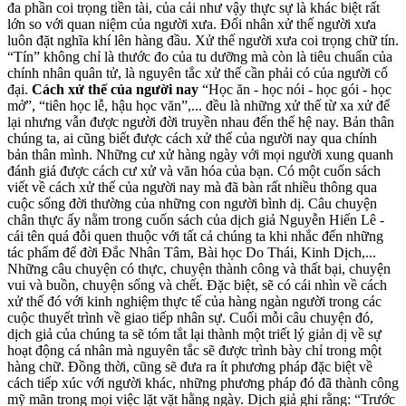
đa phần coi trọng tiền tài, của cải như vậy thực sự là khác biệt rất
lớn so với quan niệm của người xưa. Đối nhân xử thế người xưa
luôn đặt nghĩa khí lên hàng đầu. Xử thế người xưa coi trọng chữ tín.
“Tín” không chỉ là thước đo của tu dưỡng mà còn là tiêu chuẩn của
chính nhân quân tử, là nguyên tắc xử thế cần phải có của người cổ
đại.
Cách xử thế của người nay
“Học ăn - học nói - học gói - học
mở”, “tiên học lễ, hậu học văn”,... đều là những xử thế từ xa xử để
lại nhưng vẫn được người đời truyền nhau đến thế hệ nay. Bản thân
chúng ta, ai cũng biết được cách xử thế của người nay qua chính
bản thân mình. Những cư xử hàng ngày với mọi người xung quanh
đánh giá được cách cư xử và văn hóa của bạn. Có một cuốn sách
viết về cách xử thế của người nay mà đã bàn rất nhiều thông qua
cuộc sống đời thường của những con người bình dị. Câu chuyện
chân thực ấy nằm trong cuốn sách của dịch giả Nguyễn Hiến Lê -
cái tên quá đỗi quen thuộc với tất cả chúng ta khi nhắc đến những
tác phẩm để đời Đắc Nhân Tâm, Bài học Do Thái, Kinh Dịch,...
Những câu chuyện có thực, chuyện thành công và thất bại, chuyện
vui và buồn, chuyện sống và chết. Đặc biệt, sẽ có cái nhìn về cách
xử thế đó với kinh nghiệm thực tế của hàng ngàn người trong các
cuộc thuyết trình về giao tiếp nhân sự. Cuối mỗi câu chuyện đó,
dịch giả của chúng ta sẽ tóm tắt lại thành một triết lý giản dị về sự
hoạt động cá nhân mà nguyên tắc sẽ được trình bày chỉ trong một
hàng chữ. Đồng thời, cũng sẽ đưa ra ít phương pháp đặc biệt về
cách tiếp xúc với người khác, những phương pháp đó đã thành công
mỹ mãn trong mọi việc lặt vặt hằng ngày. Dịch giả ghi rằng: “Trước