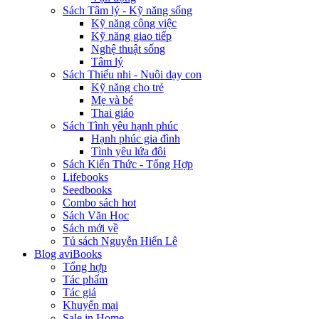
Sách Tâm lý - Kỹ năng sống
Kỹ năng công việc
Kỹ năng giao tiếp
Nghệ thuật sống
Tâm lý
Sách Thiếu nhi - Nuôi dạy con
Kỹ năng cho trẻ
Mẹ và bé
Thai giáo
Sách Tình yêu hạnh phúc
Hạnh phúc gia đình
Tình yêu lứa đôi
Sách Kiến Thức - Tổng Hợp
Lifebooks
Seedbooks
Combo sách hot
Sách Văn Học
Sách mới về
Tủ sách Nguyễn Hiến Lê
Blog aviBooks
Tổng hợp
Tác phẩm
Tác giả
Khuyến mại
Sale in Home