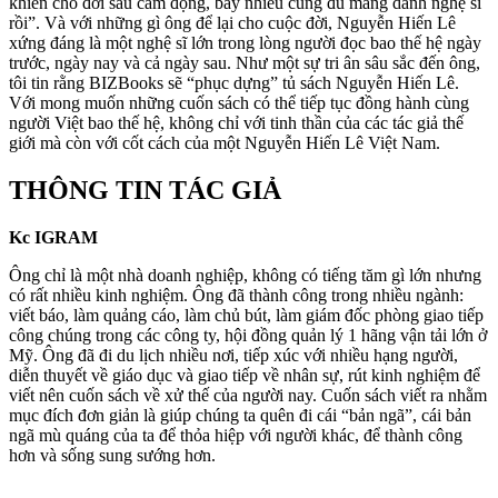
khiến cho đời sau cảm động, bấy nhiêu cũng đủ mang danh nghệ sĩ
rồi”. Và với những gì ông để lại cho cuộc đời, Nguyễn Hiến Lê
xứng đáng là một nghệ sĩ lớn trong lòng người đọc bao thế hệ ngày
trước, ngày nay và cả ngày sau. Như một sự tri ân sâu sắc đến ông,
tôi tin rằng BIZBooks sẽ “phục dựng” tủ sách Nguyễn Hiến Lê.
Với mong muốn những cuốn sách có thể tiếp tục đồng hành cùng
người Việt bao thế hệ, không chỉ với tinh thần của các tác giả thế
giới mà còn với cốt cách của một Nguyễn Hiến Lê Việt Nam.
THÔNG TIN TÁC GIẢ
Kc IGRAM
Ông chỉ là một nhà doanh nghiệp, không có tiếng tăm gì lớn nhưng
có rất nhiều kinh nghiệm. Ông đã thành công trong nhiều ngành:
viết báo, làm quảng cáo, làm chủ bút, làm giám đốc phòng giao tiếp
công chúng trong các công ty, hội đồng quản lý 1 hãng vận tải lớn ở
Mỹ. Ông đã đi du lịch nhiều nơi, tiếp xúc với nhiều hạng người,
diễn thuyết về giáo dục và giao tiếp về nhân sự, rút kinh nghiệm để
viết nên cuốn sách về xử thế của người nay. Cuốn sách viết ra nhằm
mục đích đơn giản là giúp chúng ta quên đi cái “bản ngã”, cái bản
ngã mù quáng của ta để thỏa hiệp với người khác, để thành công
hơn và sống sung sướng hơn.