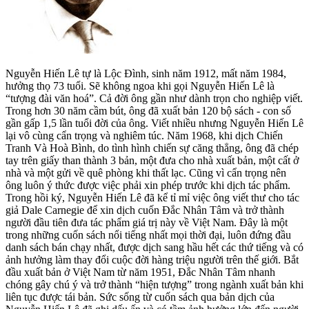
Nguyễn Hiến Lê tự là Lộc Đình, sinh năm 1912, mất năm 1984,
hưởng thọ 73 tuổi. Sẽ không ngoa khi gọi Nguyễn Hiến Lê là
“tượng đài văn hoá”. Cả đời ông gần như dành trọn cho nghiệp viết.
Trong hơn 30 năm cầm bút, ông đã xuất bản 120 bộ sách - con số
gần gấp 1,5 lần tuổi đời của ông. Viết nhiều nhưng Nguyễn Hiến Lê
lại vô cùng cẩn trọng và nghiêm túc. Năm 1968, khi dịch Chiến
Tranh Và Hoà Bình, do tình hình chiến sự căng thẳng, ông đã chép
tay trên giấy than thành 3 bản, một đưa cho nhà xuất bản, một cất ở
nhà và một gửi về quê phòng khi thất lạc. Cũng vì cẩn trọng nên
ông luôn ý thức được việc phải xin phép trước khi dịch tác phẩm.
Trong hồi ký, Nguyễn Hiến Lê đã kể tỉ mỉ việc ông viết thư cho tác
giả Dale Carnegie để xin dịch cuốn Đắc Nhân Tâm và trở thành
người đầu tiên đưa tác phẩm giá trị này về Việt Nam. Đây là một
trong những cuốn sách nổi tiếng nhất mọi thời đại, luôn đứng đầu
danh sách bán chạy nhất, được dịch sang hầu hết các thứ tiếng và có
ảnh hưởng làm thay đổi cuộc đời hàng triệu người trên thế giới. Bắt
đầu xuất bản ở Việt Nam từ năm 1951, Đắc Nhân Tâm nhanh
chóng gây chú ý và trở thành “hiện tượng” trong ngành xuất bản khi
liên tục được tái bản. Sức sống từ cuốn sách qua bản dịch của