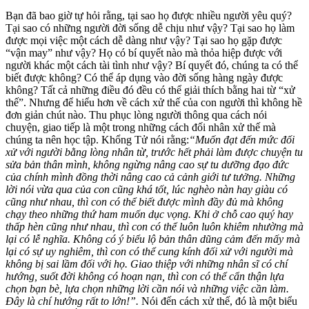
Bạn đã bao giờ tự hỏi rằng, tại sao họ được nhiều người yêu quý?
Tại sao có những người đời sống dễ chịu như vậy? Tại sao họ làm
được mọi việc một cách dễ dàng như vậy? Tại sao họ gặp được
“vận may” như vậy? Họ có bí quyết nào mà thỏa hiệp được với
người khác một cách tài tình như vậy? Bí quyết đó, chúng ta có thể
biết được không? Có thể áp dụng vào đời sống hàng ngày được
không? Tất cả những điều đó đều có thể giải thích bằng hai từ “xử
thế”. Nhưng để hiểu hơn về cách xử thế của con người thì không hề
đơn giản chút nào. Thu phục lòng người thông qua cách nói
chuyện, giao tiếp là một trong những cách đối nhân xử thế mà
chúng ta nên học tập. Khổng Tử nói rằng:
“Muốn đạt đến mức đối
xử với người bằng lòng nhân từ, trước hết phải làm được chuyện tu
sửa bản thân mình, không ngừng nâng cao sự tu dưỡng đạo đức
của chính mình đồng thời nâng cao cả cảnh giới tư tưởng. Những
lời nói vừa qua của con cũng khá tốt, lúc nghèo nàn hay giàu có
cũng như nhau, thì con có thể biết được mình đầy đủ mà không
chạy theo những thứ ham muốn dục vọng. Khi ở chỗ cao quý hay
thấp hèn cũng như nhau, thì con có thể luôn luôn khiêm nhường mà
lại có lễ nghĩa. Không có ý biểu lộ bản thân dũng cảm đến mấy mà
lại có sự uy nghiêm, thì con có thể cung kính đối xử với người mà
không bị sai lầm đối với họ. Giao thiệp với những nhân sĩ có chí
hướng, suốt đời không có hoạn nạn, thì con có thể cẩn thận lựa
chọn bạn bè, lựa chọn những lời cần nói và những việc cần làm.
Đây là chí hướng rất to lớn!”.
Nói đến cách xử thế, đó là một biểu