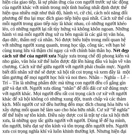
hiện của giao tiếp, là sự phản ứng của con người trước sự tác động
của người khác với mình trong một tình huống nhất định được thể
hiện qua nhiều mặt như thái độ, hành vi, cử chỉ, cách nói năng đối
phương để thu lại mục đích giao tiếp hiệu quả nhất. Cách xử thế của
mỗi người trong giao tiếp này là khác nhau, có những người khéo
léo, có những người lại rất tùy hứng và không khôn ngoan. Những
hành vi mà mỗi người ứng xử ra bên ngoài là các giá trị văn hóa,
đạo đức, thẩm mỹ cá nhân. Nó được biểu hiện trong mối quan hệ
với những người xung quanh, trong học tập, công tác, với bạn bè
cùng trang lứa và thậm chí ngay cả với chính bản thân họ.
Nét đẹp
cách xử thế của người xưa
Ngày xưa trong chế độ phong kiến và
nho giáo, văn hóa xử thế luôn được đặt lên hàng đầu và luận về văn
chương. Cách xử thế giữa người với người phải chuẩn mực. Người
biết đối nhân xử thế sẽ được xã hội rất coi trọng và xem đây là một
tấm gương để mọi người học hỏi và noi theo. Nhân – Nghĩa – Lễ –
Trí – Tín là những phẩm đức mà từng con người đều cố gắng gìn
giữ và đạt tới. Người xưa dùng “nhân” để đối đãi cư xử đúng mực
với người khác. Mọi người đều rất coi trọng cách cư xử với người
khác để xã hội không có những xung đột, tranh chấp và các thảm
kịch. Mỗi người cư xử đều hướng đến mục đích chung hòa hữu và
xây dựng mối quan hệ làm sao cho hòa hữu nhất. Cư xử “lễ nghĩa”
để thể hiện sự tôn kính. Điều này được coi là trật tự của xã hội thời
xưa, là những quy tắc giữa người với người. Dùng lễ để hạ mình,
tôn người, biểu đạt sự tôn kính và tôn trọng đến người trên. Người
xưa coi trọng nghĩa khí và luôn khinh thường lợi. Nhưng hiện đại