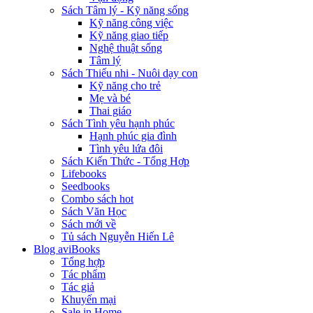
Sách Tâm lý - Kỹ năng sống
Kỹ năng công việc
Kỹ năng giao tiếp
Nghệ thuật sống
Tâm lý
Sách Thiếu nhi - Nuôi dạy con
Kỹ năng cho trẻ
Mẹ và bé
Thai giáo
Sách Tình yêu hạnh phúc
Hạnh phúc gia đình
Tình yêu lứa đôi
Sách Kiến Thức - Tổng Hợp
Lifebooks
Seedbooks
Combo sách hot
Sách Văn Học
Sách mới về
Tủ sách Nguyễn Hiến Lê
Blog aviBooks
Tổng hợp
Tác phẩm
Tác giả
Khuyến mại
Sale in Home