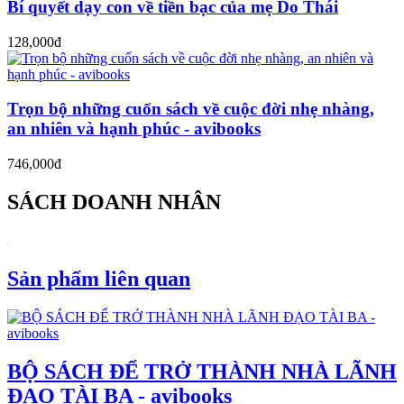
Bí quyết dạy con về tiền bạc của mẹ Do Thái
128,000đ
Trọn bộ những cuốn sách về cuộc đời nhẹ nhàng,
an nhiên và hạnh phúc - avibooks
746,000đ
SÁCH DOANH NHÂN
Sản phẩm liên quan
BỘ SÁCH ĐỂ TRỞ THÀNH NHÀ LÃNH
ĐẠO TÀI BA - avibooks