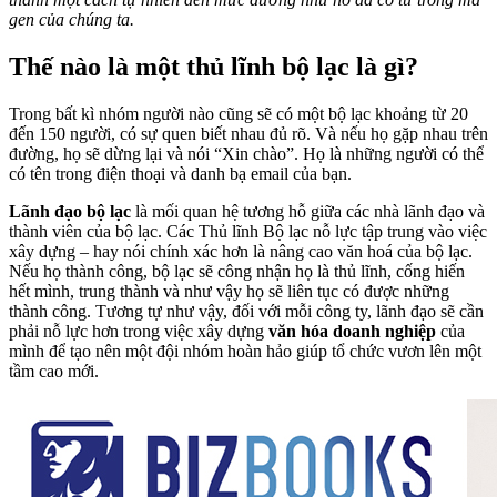
gen của chúng ta.
Thế nào là một thủ lĩnh bộ lạc là gì?
Trong bất kì nhóm người nào cũng sẽ có một bộ lạc khoảng từ 20
đến 150 người, có sự quen biết nhau đủ rõ. Và nếu họ gặp nhau trên
đường, họ sẽ dừng lại và nói “Xin chào”. Họ là những người có thể
có tên trong điện thoại và danh bạ email của bạn.
Lãnh đạo bộ lạc
là mối quan hệ tương hỗ giữa các nhà lãnh đạo và
thành viên của bộ lạc. Các Thủ lĩnh Bộ lạc nỗ lực tập trung vào việc
xây dựng – hay nói chính xác hơn là nâng cao văn hoá của bộ lạc.
Nếu họ thành công, bộ lạc sẽ công nhận họ là thủ lĩnh, cống hiến
hết mình, trung thành và như vậy họ sẽ liên tục có được những
thành công. Tương tự như vậy, đối với mỗi công ty, lãnh đạo sẽ cần
phải nỗ lực hơn trong việc xây dựng
văn hóa doanh nghiệp
của
mình để tạo nên một đội nhóm hoàn hảo giúp tổ chức vươn lên một
tầm cao mới.