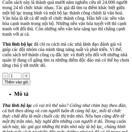
Cuốn sách này là thành quả mười năm nghiên cứu từ 24.000 người
trong 24 tổ chức khác nhau. Tác giả đã tìm ra điểm khác biệt giữa
một bộ lạc trung bình và một bộ lạc thành công chính là văn hoá.
Văn hóa là tất cả để một tổ chức thành công. Hầu hết các nền văn
hóa cạnh tranh trong nội bộ. Những nền văn hóa tuyệt vời thì cạnh
tranh với đối thủ. Còn những nền văn hóa sáng tạo thì chẳng cạnh
tranh với ai cả.
Thủ lĩnh bộ lạc
đã chỉ ra cách mà các nhà lãnh đạo đánh giá và
giúp các đội nhóm của mình tăng năng suất và phát triển. Vì thế,
cuốn sách trở thành công cụ đắc lực và thiết yếu đối với những nhà
quản lý đang cố gắng tìm ra những điểm độc đáo mà có thể họ chưa
từng chú ý tới trước đó.
-
+
Thêm vào giỏ
Mô tả
Thủ lĩnh bộ lạc
có vai trò thế nào? Giống như chim bay theo đàn,
cá bơi theo dòng và con người luôn đi cùng bộ lạc, mỗi tổ chức
thực chất đều là một chuỗi các thị trấn nhỏ. Nếu bạn cũng đến từ
một thị trấn nhỏ, hãy nghĩ đến những con người ở đó. Trong cuốn
sách này, tác giả gọi những thị trấn nhỏ này là bộ lạc, chúng hình
thành một cách tự nhiên đến mức dường như nó đã có từ trong mã