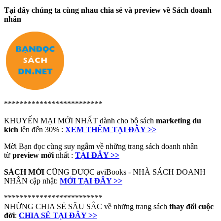
Tại đây chúng ta cùng nhau chia sẻ và preview về Sách doanh
nhân
*************************
KHUYẾN MẠI MỚI NHẤT dành cho bộ sách
marketing du
kích
lên đến 30% :
XEM THÊM TẠI ĐÂY >>
Mời Bạn đọc cùng suy ngẫm về những trang sách doanh nhân
từ
preview mới
nhất :
TẠI ĐÂY >>
SÁCH MỚI
CŨNG ĐƯỢC aviBooks - NHÀ SÁCH DOANH
NHÂN cập nhật:
MỚI TẠI ĐÂY >>
*************************
NHỮNG CHIA SẺ SÂU SẮC về những trang sách
thay đổi cuộc
đời
:
CHIA SẺ TẠI ĐÂY >>