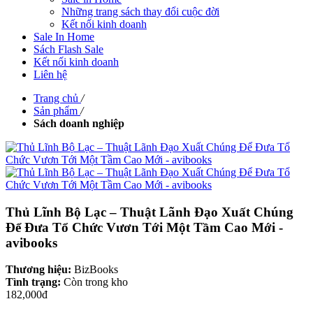
Những trang sách thay đổi cuộc đời
Kết nối kinh doanh
Sale In Home
Sách Flash Sale
Kết nối kinh doanh
Liên hệ
Trang chủ
/
Sản phẩm
/
Sách doanh nghiệp
Thủ Lĩnh Bộ Lạc – Thuật Lãnh Đạo Xuất Chúng
Để Đưa Tổ Chức Vươn Tới Một Tầm Cao Mới -
avibooks
Thương hiệu:
BizBooks
Tình trạng:
Còn trong kho
182,000đ