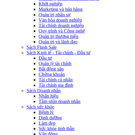
Khởi nghiệp
Marketing và bán hàng
Quản trị nhân sự
Văn hóa doanh nghiệp
Tài chính doanh nghiệp
Quy trình và Công nghệ
Quản trị thương hiệu
Quản trị và lãnh đạo
Sách Flash Sale
Sách Kinh tế - Tài chính - Đầu tư
Đầu tư
Quản lý tài chính
Bất động sản
Chứng khoán
Tài chính cá nhân
Tài chính gia đình
Sách Doanh nhân
Nhân hiệu
Tầm nhìn doanh nhân
Sách sức khỏe
Bệnh lý
Dinh dưỡng
Làm đẹp
Sức khỏe tinh thần
Vận động