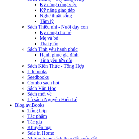
Kỹ năng công việc
Kỹ năng giao tiếp
Nghệ thuật sống
Tâm lý
Sách Thiếu nhi - Nuôi dạy con
Kỹ năng cho trẻ
Mẹ và bé
Thai giáo
Sách Tình yêu hạnh phúc
Hạnh phúc gia đình
Tình yêu lứa đôi
Sách Kiến Thức - Tổng Hợp
Lifebooks
Seedbooks
Combo sách hot
Sách Văn Học
Sách mới về
Tủ sách Nguyễn Hiến Lê
Blog aviBooks
Tổng hợp
Tác phẩm
Tác giả
Khuyến mại
Sale in Home
Những trang sách thay đổi cuộc đời