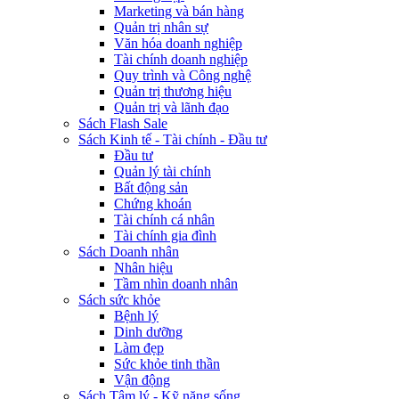
Marketing và bán hàng
Quản trị nhân sự
Văn hóa doanh nghiệp
Tài chính doanh nghiệp
Quy trình và Công nghệ
Quản trị thương hiệu
Quản trị và lãnh đạo
Sách Flash Sale
Sách Kinh tế - Tài chính - Đầu tư
Đầu tư
Quản lý tài chính
Bất động sản
Chứng khoán
Tài chính cá nhân
Tài chính gia đình
Sách Doanh nhân
Nhân hiệu
Tầm nhìn doanh nhân
Sách sức khỏe
Bệnh lý
Dinh dưỡng
Làm đẹp
Sức khỏe tinh thần
Vận động
Sách Tâm lý - Kỹ năng sống