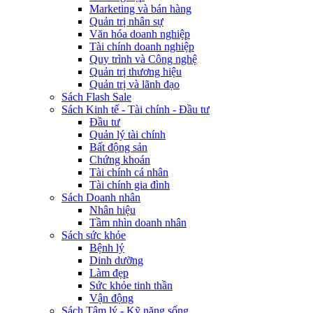
Marketing và bán hàng
Quản trị nhân sự
Văn hóa doanh nghiệp
Tài chính doanh nghiệp
Quy trình và Công nghệ
Quản trị thương hiệu
Quản trị và lãnh đạo
Sách Flash Sale
Sách Kinh tế - Tài chính - Đầu tư
Đầu tư
Quản lý tài chính
Bất động sản
Chứng khoán
Tài chính cá nhân
Tài chính gia đình
Sách Doanh nhân
Nhân hiệu
Tầm nhìn doanh nhân
Sách sức khỏe
Bệnh lý
Dinh dưỡng
Làm đẹp
Sức khỏe tinh thần
Vận động
Sách Tâm lý - Kỹ năng sống