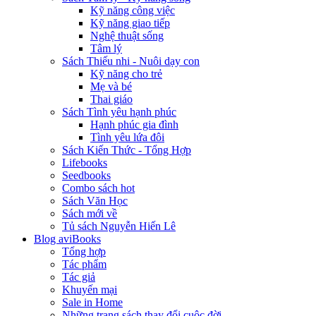
Kỹ năng công việc
Kỹ năng giao tiếp
Nghệ thuật sống
Tâm lý
Sách Thiếu nhi - Nuôi dạy con
Kỹ năng cho trẻ
Mẹ và bé
Thai giáo
Sách Tình yêu hạnh phúc
Hạnh phúc gia đình
Tình yêu lứa đôi
Sách Kiến Thức - Tổng Hợp
Lifebooks
Seedbooks
Combo sách hot
Sách Văn Học
Sách mới về
Tủ sách Nguyễn Hiến Lê
Blog aviBooks
Tổng hợp
Tác phẩm
Tác giả
Khuyến mại
Sale in Home
Những trang sách thay đổi cuộc đời