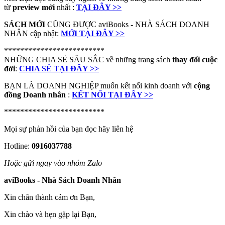
từ
preview mới
nhất :
TẠI ĐÂY >>
SÁCH MỚI
CŨNG ĐƯỢC aviBooks - NHÀ SÁCH DOANH
NHÂN cập nhật:
MỚI TẠI ĐÂY >>
*************************
NHỮNG CHIA SẺ SÂU SẮC về những trang sách
thay đổi cuộc
đời
:
CHIA SẺ TẠI ĐÂY >>
BẠN LÀ DOANH NGHIỆP muốn kết nối kinh doanh với
cộng
đồng Doanh nhân
:
KẾT NỐI TẠI ĐÂY >>
*************************
Mọi sự phản hồi của bạn đọc hãy liên hệ
Hotline:
0916037788
Hoặc gửi ngay vào nhóm Zalo
aviBooks - Nhà Sách Doanh Nhân
Xin chân thành cảm ơn Bạn,
Xin chào và hẹn gặp lại Bạn,