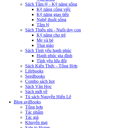
Sách Tâm lý - Kỹ năng sống
Kỹ năng công việc
Kỹ năng giao tiếp
Nghệ thuật sống
Tâm lý
Sách Thiếu nhi - Nuôi dạy con
Kỹ năng cho trẻ
Mẹ và bé
Thai giáo
Sách Tình yêu hạnh phúc
Hạnh phúc gia đình
Tình yêu lứa đôi
Sách Kiến Thức - Tổng Hợp
Lifebooks
Seedbooks
Combo sách hot
Sách Văn Học
Sách mới về
Tủ sách Nguyễn Hiến Lê
Blog aviBooks
Tổng hợp
Tác phẩm
Tác giả
Khuyến mại
Sale in Home