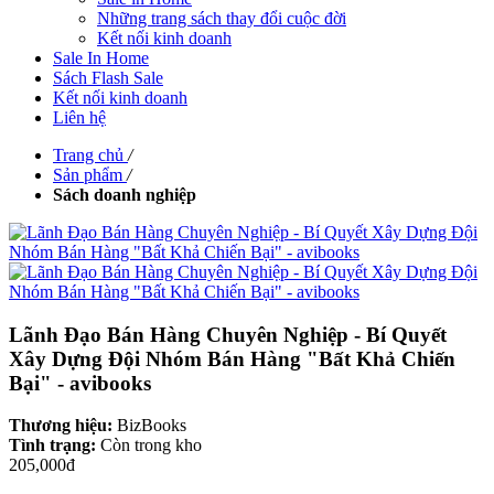
Những trang sách thay đổi cuộc đời
Kết nối kinh doanh
Sale In Home
Sách Flash Sale
Kết nối kinh doanh
Liên hệ
Trang chủ
/
Sản phẩm
/
Sách doanh nghiệp
Lãnh Đạo Bán Hàng Chuyên Nghiệp - Bí Quyết
Xây Dựng Đội Nhóm Bán Hàng "Bất Khả Chiến
Bại" - avibooks
Thương hiệu:
BizBooks
Tình trạng:
Còn trong kho
205,000đ