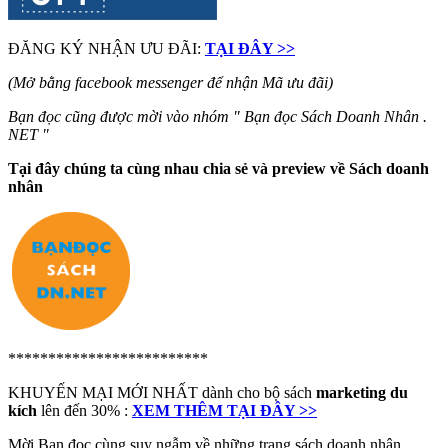
ĐĂNG KÝ NHẬN ƯU ĐÃI:
TẠI ĐÂY >>
(Mở bằng facebook messenger để nhận Mã ưu đãi)
Bạn đọc cũng được mời vào nhóm " Bạn đọc Sách Doanh Nhân .
NET "
Tại đây chúng ta cùng nhau chia sẻ và preview về Sách doanh
nhân
*************************
KHUYẾN MẠI MỚI NHẤT dành cho bộ sách
marketing du
kích
lên đến 30% :
XEM THÊM TẠI ĐÂY >>
Mời Bạn đọc cùng suy ngẫm về những trang sách doanh nhân