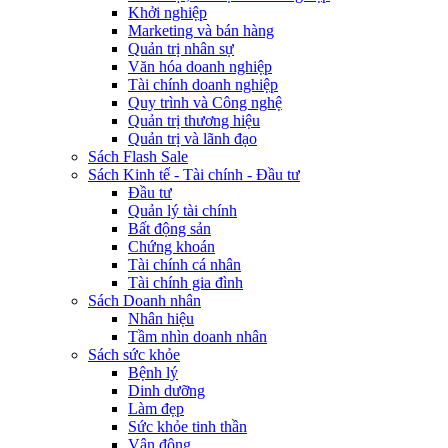
Khởi nghiệp
Marketing và bán hàng
Quản trị nhân sự
Văn hóa doanh nghiệp
Tài chính doanh nghiệp
Quy trình và Công nghệ
Quản trị thương hiệu
Quản trị và lãnh đạo
Sách Flash Sale
Sách Kinh tế - Tài chính - Đầu tư
Đầu tư
Quản lý tài chính
Bất động sản
Chứng khoán
Tài chính cá nhân
Tài chính gia đình
Sách Doanh nhân
Nhân hiệu
Tầm nhìn doanh nhân
Sách sức khỏe
Bệnh lý
Dinh dưỡng
Làm đẹp
Sức khỏe tinh thần
Vận động