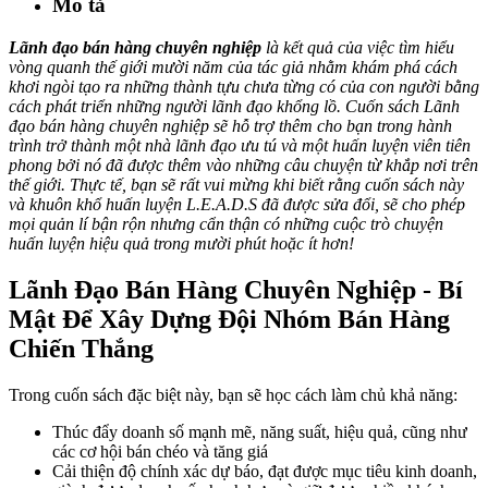
Mô tả
Lãnh đạo bán hàng chuyên nghiệp
là kết quả của việc tìm hiểu
vòng quanh thế giới mười năm của tác giả nhằm khám phá cách
khơi ngòi tạo ra những thành tựu chưa từng có của con người bằng
cách phát triển những người lãnh đạo khổng lồ. Cuốn sách Lãnh
đạo bán hàng chuyên nghiệp sẽ hỗ trợ thêm cho bạn trong hành
trình trở thành một nhà lãnh đạo ưu tú và một huấn luyện viên tiên
phong bởi nó đã được thêm vào những câu chuyện từ khắp nơi trên
thế giới. Thực tế, bạn sẽ rất vui mừng khi biết rằng cuốn sách này
và khuôn khổ huấn luyện L.E.A.D.S đã được sửa đổi, sẽ cho phép
mọi quản lí bận rộn nhưng cẩn thận có những cuộc trò chuyện
huấn luyện hiệu quả trong mười phút hoặc ít hơn!
Lãnh Đạo Bán Hàng Chuyên Nghiệp - Bí
Mật Để Xây Dựng Đội Nhóm Bán Hàng
Chiến Thắng
Trong cuốn sách đặc biệt này, bạn sẽ học cách làm chủ khả năng:
Thúc đẩy doanh số mạnh mẽ, năng suất, hiệu quả, cũng như
các cơ hội bán chéo và tăng giá
Cải thiện độ chính xác dự báo, đạt được mục tiêu kinh doanh,