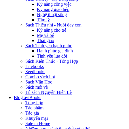
Kỹ năng công việc
Kỹ năng giao tiếp
Nghệ thuật sống
Tâm lý
Sách Thiếu nhi - Nuôi dạy con
Kỹ năng cho trẻ
Mẹ và bé
Thai giáo
Sách Tình yêu hạnh phúc
Hạnh phúc gia đình
Tình yêu lứa đôi
Sách Kiến Thức - Tổng Hợp
Lifebooks
Seedbooks
Combo sách hot
Sách Văn Học
Sách mới về
Tủ sách Nguyễn Hiến Lê
Blog aviBooks
Tổng hợp
Tác phẩm
Tác giả
Khuyến mại
Sale in Home
Những trang sách thay đổi cuộc đời