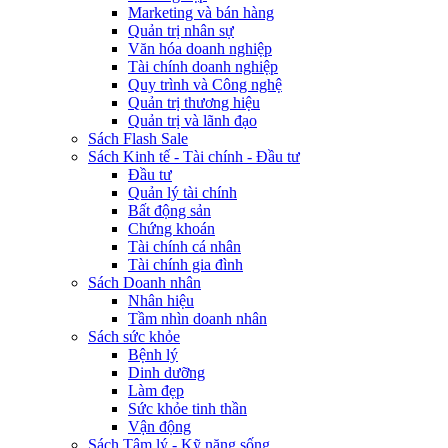
Marketing và bán hàng
Quản trị nhân sự
Văn hóa doanh nghiệp
Tài chính doanh nghiệp
Quy trình và Công nghệ
Quản trị thương hiệu
Quản trị và lãnh đạo
Sách Flash Sale
Sách Kinh tế - Tài chính - Đầu tư
Đầu tư
Quản lý tài chính
Bất động sản
Chứng khoán
Tài chính cá nhân
Tài chính gia đình
Sách Doanh nhân
Nhân hiệu
Tầm nhìn doanh nhân
Sách sức khỏe
Bệnh lý
Dinh dưỡng
Làm đẹp
Sức khỏe tinh thần
Vận động
Sách Tâm lý - Kỹ năng sống