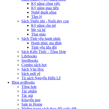
Kỹ năng công việc
Kỹ năng giao tiếp
Nghệ thuật sống
Tâm lý
Sách Thiếu nhi - Nuôi dạy con
Kỹ năng cho trẻ
Mẹ và bé
Thai giáo
Sách Tình yêu hạnh phúc
Hạnh phúc gia đình
Tình yêu lứa đôi
Sách Kiến Thức - Tổng Hợp
Lifebooks
Seedbooks
Combo sách hot
Sách Văn Học
Sách mới về
Tủ sách Nguyễn Hiến Lê
Blog aviBooks
Tổng hợp
Tác phẩm
Tác giả
Khuyến mại
Sale in Home
Những trang sách thay đổi cuộc đời