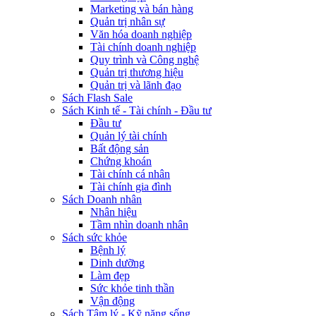
Marketing và bán hàng
Quản trị nhân sự
Văn hóa doanh nghiệp
Tài chính doanh nghiệp
Quy trình và Công nghệ
Quản trị thương hiệu
Quản trị và lãnh đạo
Sách Flash Sale
Sách Kinh tế - Tài chính - Đầu tư
Đầu tư
Quản lý tài chính
Bất động sản
Chứng khoán
Tài chính cá nhân
Tài chính gia đình
Sách Doanh nhân
Nhân hiệu
Tầm nhìn doanh nhân
Sách sức khỏe
Bệnh lý
Dinh dưỡng
Làm đẹp
Sức khỏe tinh thần
Vận động
Sách Tâm lý - Kỹ năng sống