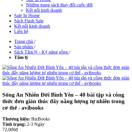
Những trang sách thay đổi cuộc đời
Kết nối kinh doanh
Sale In Home
Sách Flash Sale
Kết nối kinh doanh
Liên hệ
Trang chủ
/
Sản phẩm
/
Sách Tâm lý - Kỹ năng sống
/
Tâm lý
Sống An Nhiên Đời Bình Yên – 40 bài tập và công
thức đơn giản thúc đẩy năng lượng tự nhiên trong
cơ thể - avibooks
Thương hiệu:
BizBooks
Tình trạng:
2-3 Ngày
72,000đ