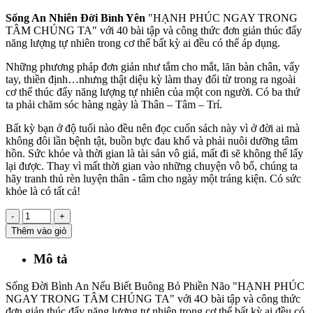
Sống An Nhiên Đời Bình Yên
"HẠNH PHÚC NGAY TRONG
TÂM CHÚNG TA" với 40 bài tập và công thức đơn giản thúc đẩy
năng lượng tự nhiên trong cơ thể bất kỳ ai đều có thể áp dụng.
Những phương pháp đơn giản như tắm cho mắt, lăn bàn chân, vẩy
tay, thiền định…nhưng thật diệu kỳ làm thay đổi từ trong ra ngoài
cơ thể thúc đẩy năng lượng tự nhiên của một con người. Có ba thứ
ta phải chăm sóc hàng ngày là Thân – Tâm – Trí.
Bất kỳ bạn ở độ tuổi nào đều nên đọc cuốn sách này vì ở đời ai mà
không đôi lần bệnh tật, buồn bực đau khổ và phải nuôi dưỡng tâm
hồn. Sức khỏe và thời gian là tài sản vô giá, mất đi sẽ không thể lấy
lại được. Thay vì mất thời gian vào những chuyện vô bổ, chúng ta
hãy tranh thủ rèn luyện thân - tâm cho ngày một tráng kiện. Có sức
khỏe là có tất cả!
-
+
Thêm vào giỏ
Mô tả
Sống Đời Bình An Nếu Biết Buông Bỏ Phiền Não "HẠNH PHÚC
NGAY TRONG TÂM CHÚNG TA" với 4O bài tập và công thức
đơn giản thúc đẩy năng lượng tự nhiên trong cơ thể bất kỳ ai đều có