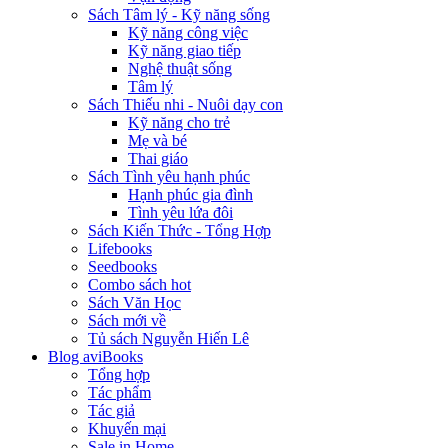
Sách Tâm lý - Kỹ năng sống
Kỹ năng công việc
Kỹ năng giao tiếp
Nghệ thuật sống
Tâm lý
Sách Thiếu nhi - Nuôi dạy con
Kỹ năng cho trẻ
Mẹ và bé
Thai giáo
Sách Tình yêu hạnh phúc
Hạnh phúc gia đình
Tình yêu lứa đôi
Sách Kiến Thức - Tổng Hợp
Lifebooks
Seedbooks
Combo sách hot
Sách Văn Học
Sách mới về
Tủ sách Nguyễn Hiến Lê
Blog aviBooks
Tổng hợp
Tác phẩm
Tác giả
Khuyến mại
Sale in Home