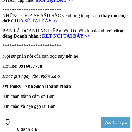
NHÂN cập nhật:
MỚI TẠI ĐÂY >>
*************************
NHỮNG CHIA SẺ SÂU SẮC về những trang sách
thay đổi cuộc
đời
:
CHIA SẺ TẠI ĐÂY >>
BẠN LÀ DOANH NGHIỆP muốn kết nối kinh doanh với
cộng
đồng Doanh nhân
:
KẾT NỐI TẠI ĐÂY >>
*************************
Mọi sự phản hồi của bạn đọc hãy liên hệ
Hotline:
0916037788
Hoặc gửi ngay vào nhóm Zalo
aviBooks - Nhà Sách Doanh Nhân
Xin chân thành cảm ơn Bạn,
Xin chào và hẹn gặp lại Bạn,
0
0 đánh giá