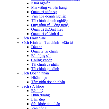
Khởi nghiệp
Marketing và bán hàng
Quản trị nhân sự
Văn hóa doanh nghiệp
Tài chính doanh nghiệp
Quy trình và Công nghệ
Quản trị thương hiệu
Quản trị và lãnh đạo
Sách Flash Sale
Sách Kinh tế - Tài chính - Đầu tư
Đầu tư
Quản lý tài chính
Bất động sản
Chứng khoán
Tài chính cá nhân
Tài chính gia đình
Sách Doanh nhân
Nhân hiệu
Tầm nhìn doanh nhân
Sách sức khỏe
Bệnh lý
Dinh dưỡng
Làm đẹp
Sức khỏe tinh thần
Vận động