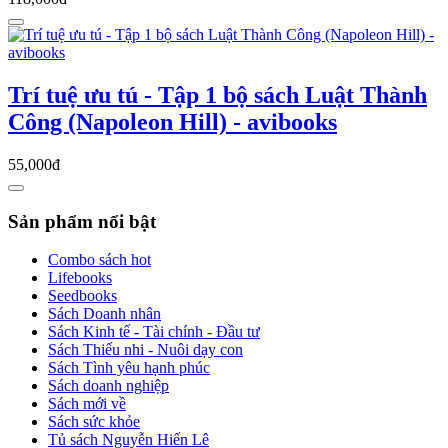
Trí tuệ ưu tú - Tập 1 bộ sách Luật Thành
Công (Napoleon Hill) - avibooks
55,000đ
Sản phẩm nổi bật
Combo sách hot
Lifebooks
Seedbooks
Sách Doanh nhân
Sách Kinh tế - Tài chính - Đầu tư
Sách Thiếu nhi - Nuôi dạy con
Sách Tình yêu hạnh phúc
Sách doanh nghiệp
Sách mới về
Sách sức khỏe
Tủ sách Nguyễn Hiến Lê