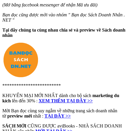
(Mở bằng facebook messenger để nhận Mã ưu đãi)
Bạn đọc cũng được mời vào nhóm " Bạn đọc Sách Doanh Nhân .
NET "
Tại đây chúng ta cùng nhau chia sẻ và preview về Sách doanh
nhân
*************************
KHUYẾN MẠI MỚI NHẤT dành cho bộ sách
marketing du
kích
lên đến 30% :
XEM THÊM TẠI ĐÂY >>
Mời Bạn đọc cùng suy ngẫm về những trang sách doanh nhân
từ
preview mới
nhất :
TẠI ĐÂY >>
SÁCH MỚI
CŨNG ĐƯỢC aviBooks - NHÀ SÁCH DOANH