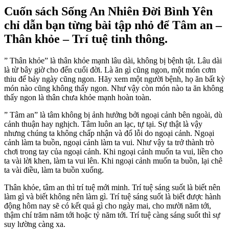
Cuốn sách Sống An Nhiên Đời Bình Yên
chỉ dẫn bạn từng bài tập nhỏ để Tâm an –
Thân khỏe – Trí tuệ tinh thông.
” Thân khỏe” là thân khỏe mạnh lâu dài, không bị bệnh tật. Lâu dài
là từ bây giờ cho đến cuối đời. Là ăn gì cũng ngon, một món cơm
thiu để bảy ngày cũng ngon. Hãy xem một người bệnh, họ ăn bất kỳ
món nào cũng không thấy ngon. Như vậy còn món nào ta ăn không
thấy ngon là thân chưa khỏe mạnh hoàn toàn.
” Tâm an” là tâm không bị ảnh hưởng bởi ngoại cảnh bên ngoài, dù
cảnh thuận hay nghịch. Tâm luôn an lạc, tự tại. Sự thật là vậy
nhưng chúng ta không chấp nhận và đổ lỗi do ngoại cảnh. Ngoại
cảnh làm ta buồn, ngoại cảnh làm ta vui. Như vậy ta trở thành trò
chơi trong tay của ngoại cảnh. Khi ngoại cảnh muốn ta vui, liền cho
ta vài lời khen, làm ta vui lên. Khi ngoại cảnh muốn ta buồn, lại chê
ta vài điều, làm ta buồn xuống.
Thân khỏe, tâm an thì trí tuệ mới minh. Trí tuệ sáng suốt là biết nên
làm gì và biết không nên làm gì. Trí tuệ sáng suốt là biết được hành
động hôm nay sẽ có kết quả gì cho ngày mai, cho mười năm tới,
thậm chí trăm năm tới hoặc tỷ năm tới. Trí tuệ càng sáng suốt thì sự
suy lường càng xa.