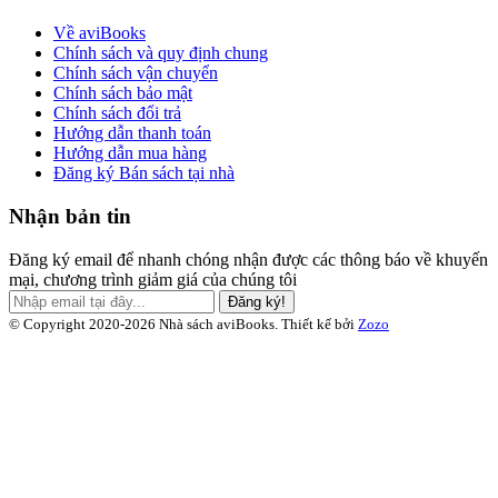
Về aviBooks
Chính sách và quy định chung
Chính sách vận chuyển
Chính sách bảo mật
Chính sách đổi trả
Hướng dẫn thanh toán
Hướng dẫn mua hàng
Đăng ký Bán sách tại nhà
Nhận bản tin
Đăng ký email để nhanh chóng nhận được các thông báo về khuyến
mại, chương trình giảm giá của chúng tôi
Đăng ký!
© Copyright 2020-2026 Nhà sách aviBooks.
Thiết kế bởi
Zozo